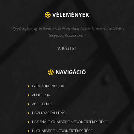
VÉLEMÉNYEK
Egy felújított, gyári felnit vásároltam tőlük. Nem ráz, nem üt, tökéletes
fényezés. Köszönöm.
V. Kristóf
NAVIGÁCIÓ
GUMIABRONCSOK
ALUFELNIK
ACÉLFELNIK
HÁZHOZSZÁLLÍTÁS
HASZNÁLT GUMIABRONCSOK ÉRTÉKESÍTÉSE
ÚJ GUMIABRONCSOK ÉRTÉKESÍTÉSE