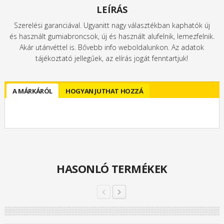
LEÍRÁS
Szerelési garanciával. Ugyanitt nagy választékban kaphatók új
és használt gumiabroncsok, új és használt alufelnik, lemezfelnik.
Akár utánvéttel is. Bővebb info weboldalunkon. Az adatok
tájékoztató jellegűek, az elírás jogát fenntartjuk!
A MÁRKÁRÓL
HOGYAN JUTHAT HOZZÁ
HASONLÓ TERMÉKEK