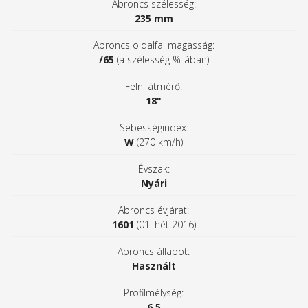
Abroncs szélesség:
235 mm
Abroncs oldalfal magasság:
/65
(a szélesség %-ában)
Felni átmérő:
18"
Sebességindex:
W
(270 km/h)
Évszak:
Nyári
Abroncs évjárat:
1601
(01. hét 2016)
Abroncs állapot:
Használt
Profilmélység:
6,5