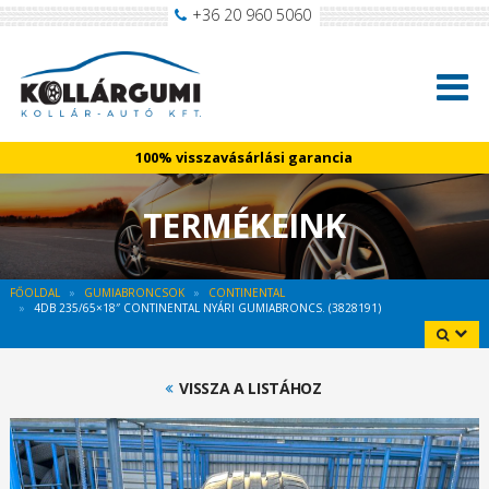
+36 20 960 5060
100% visszavásárlási garancia
TERMÉKEINK
FŐOLDAL
GUMIABRONCSOK
CONTINENTAL
4DB 235/65×18″ CONTINENTAL NYÁRI GUMIABRONCS. (3828191)
VISSZA A LISTÁHOZ