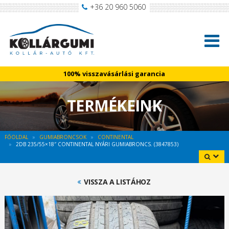
+36 20 960 5060
100% visszavásárlási garancia
TERMÉKEINK
FŐOLDAL
GUMIABRONCSOK
CONTINENTAL
2DB 235/55×18″ CONTINENTAL NYÁRI GUMIABRONCS. (3847853)
VISSZA A LISTÁHOZ