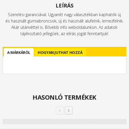
LEÍRÁS
Szerelési garanciával. Ugyanitt nagy választékban kaphatók új
és használt gumiabroncsok, új és használt alufelnik, lemezfelnik.
Akár utánvéttel is. Bővebb info weboldalunkon. Az adatok
tájékoztató jellegűek, az elírás jogát fenntartjuk!
A MÁRKÁRÓL
HOGYAN JUTHAT HOZZÁ
HASONLÓ TERMÉKEK