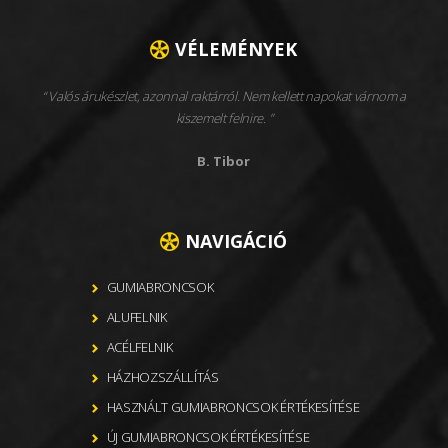
VÉLEMÉNYEK
Valós árukészlet, azonnal raktárról. Nem kellett napokat várnom a
kiszemelt felnire.
B. Tibor
NAVIGÁCIÓ
GUMIABRONCSOK
ALUFELNIK
ACÉLFELNIK
HÁZHOZSZÁLLÍTÁS
HASZNÁLT GUMIABRONCSOK ÉRTÉKESÍTÉSE
ÚJ GUMIABRONCSOK ÉRTÉKESÍTÉSE