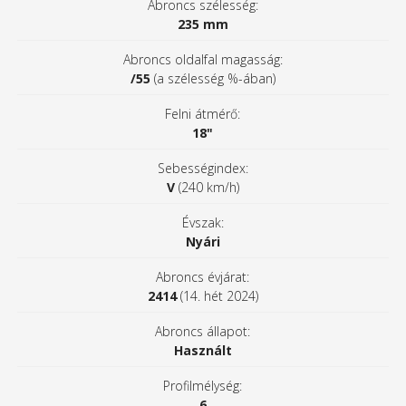
Abroncs szélesség:
235 mm
Abroncs oldalfal magasság:
/55
(a szélesség %-ában)
Felni átmérő:
18"
Sebességindex:
V
(240 km/h)
Évszak:
Nyári
Abroncs évjárat:
2414
(14. hét 2024)
Abroncs állapot:
Használt
Profilmélység:
6