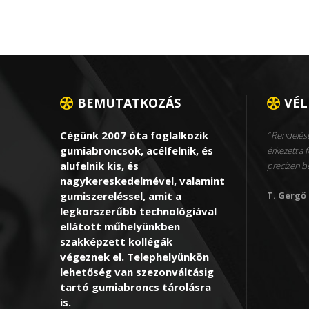
BEMUTATKOZÁS
VÉ
Cégünk 2007 óta foglalkozik
Rendelést
gumiabroncsok, acélfelnik, és
érkezett a f
alufelnik kis, és
precízen 
nagykereskedelmével, valamint
gumiszereléssel, amit a
T. Gergő
legkorszerűbb technológiával
ellátott műhelyünkben
szakképzett kollégák
végeznek el. Telephelyünkön
lehetőség van szezonváltásig
tartó gumiabroncs tárolásra
is.