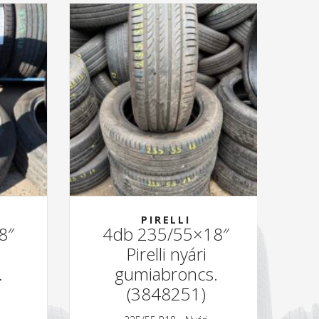
PIRELLI
8″
4db 235/55×18″
Pirelli nyári
.
gumiabroncs.
(3848251)