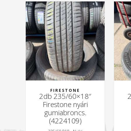
FIRESTONE
2db 235/60×18″
Firestone nyári
gumiabroncs.
(4224109)