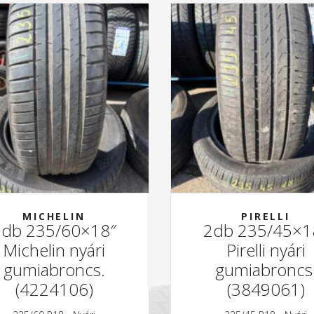
MICHELIN
PIRELLI
2db 235/60×18″
2db 235/45×1
Michelin nyári
Pirelli nyári
gumiabroncs.
gumiabroncs
(4224106)
(3849061)