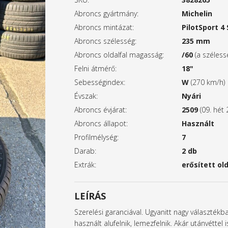
Abroncs gyártmány:
Michelin
Abroncs mintázat:
PilotSport 4
Abroncs szélesség:
235 mm
Abroncs oldalfal magasság:
/60
(a széles
Felni átmérő:
18"
Sebességindex:
W
(270 km/h)
Évszak:
Nyári
Abroncs évjárat:
2509
(09. hét 
Abroncs állapot:
Használt
Profilmélység:
7
Darab:
2 db
Extrák:
erősített old
LEÍRÁS
Szerelési garanciával. Ugyanitt nagy választék
használt alufelnik, lemezfelnik. Akár utánvétte