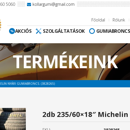
960 5060
kollargumi@gmail.com
Főoldal
Rólunk
AKCIÓS
SZOLGÁLTATÁSOK
GUMIABRONC
TERMÉKEINK
HELIN NYÁRI GUMIABRONCS. (3828265)
2db 235/60×18″ Michelin
SKU:
3828265