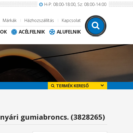
H-P: 08:00-18:00, Sz: 08:00-14:00
Márkák
Házhozszállítás
Kapcsolat
SOK
ACÉLFELNIK
ALUFELNIK
TERMÉK KERESŐ
 nyári gumiabroncs. (3828265)