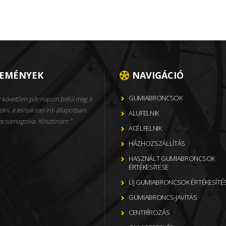
LEMÉNYEK
NAVIGÁCIÓ
GUMIABRONCSOK
 követően pár napon belül meg is
elni, a leírtak szerinti állapotban,
ALUFELNIK
becsomagolva. Köszönöm
ACÉLFELNIK
HÁZHOZSZÁLLÍTÁS
HASZNÁLT GUMIABRONCSOK
ÉRTÉKESÍTÉSE
ÚJ GUMIABRONCSOK ÉRTÉKESÍTÉ
GUMIABRONCS-JAVÍTÁS
CENTRÍROZÁS