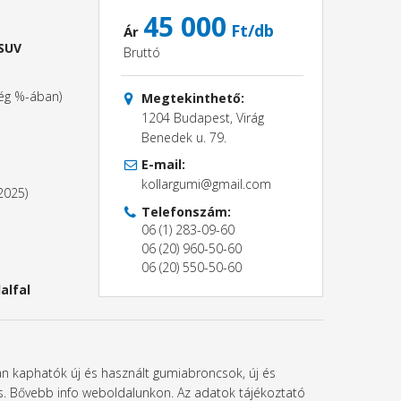
45 000
Ft/db
Ár
 SUV
Bruttó
ség %-ában)
Megtekinthető:
1204 Budapest, Virág
Benedek u. 79.
E-mail:
kollargumi@gmail.com
2025)
Telefonszám:
06 (1) 283-09-60
06 (20) 960-50-60
06 (20) 550-50-60
alfal
ban kaphatók új és használt gumiabroncsok, új és
l is. Bővebb info weboldalunkon. Az adatok tájékoztató