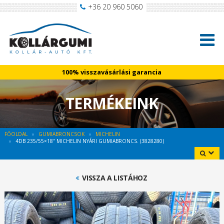
+36 20 960 5060
100% visszavásárlási garancia
TERMÉKEINK
FŐOLDAL
GUMIABRONCSOK
MICHELIN
4DB 235/55×18″ MICHELIN NYÁRI GUMIABRONCS. (3828280)
VISSZA A LISTÁHOZ