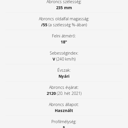
Abroncs szélesség:
235 mm
Abroncs oldalfal magasság:
/55
(a szélesség %-ában)
Felni átmérő:
18"
Sebességindex:
V
(240 km/h)
Évszak:
Nyári
Abroncs évjárat:
2120
(20. hét 2021)
Abroncs állapot:
Használt
Profilmélység:
5