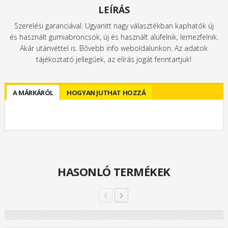
LEÍRÁS
Szerelési garanciával. Ugyanitt nagy választékban kaphatók új
és használt gumiabroncsok, új és használt alufelnik, lemezfelnik.
Akár utánvéttel is. Bővebb info weboldalunkon. Az adatok
tájékoztató jellegűek, az elírás jogát fenntartjuk!
A MÁRKÁRÓL
HOGYAN JUTHAT HOZZÁ
HASONLÓ TERMÉKEK