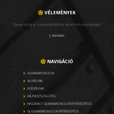
VÉLEMÉNYEK
Szuper dolog ez a szezonális tárolás, köszönöm a kedvességet.
J. Katalin
NAVIGÁCIÓ
GUMIABRONCSOK
ALUFELNIK
ACÉLFELNIK
HÁZHOZSZÁLLÍTÁS
HASZNÁLT GUMIABRONCSOK ÉRTÉKESÍTÉSE
ÚJ GUMIABRONCSOK ÉRTÉKESÍTÉSE