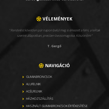
VÉLEMÉNYEK
Rendelést követően pár napon belül meg is érkezett a felni, a leírtak
szerinti állapotban, precízen becsomagolva. Köszönöm
T. Gergő
NAVIGÁCIÓ
GUMIABRONCSOK
ALUFELNIK
ACÉLFELNIK
HÁZHOZSZÁLLÍTÁS
HASZNÁLT GUMIABRONCSOK ÉRTÉKESÍTÉSE