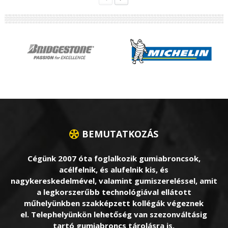
BEMUTATKOZÁS
Cégünk 2007 óta foglalkozik gumiabroncsok,
acélfelnik, és alufelnik kis, és
nagykereskedelmével, valamint gumiszereléssel, amit
a legkorszerűbb technológiával ellátott
műhelyünkben szakképzett kollégák végeznek
el. Telephelyünkön lehetőség van szezonváltásig
tartó gumiabroncs tárolásra is.