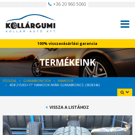
+36 20 960 5060
100% visszavásárlási garancia
TERMÉKEINK
FŐOLDAL
GUMIABRONCSOK
HANKOOK
4DB 215/65×17″ HANKOOK NYÁRI GUMIABRONCS. (3828346)
VISSZA A LISTÁHOZ