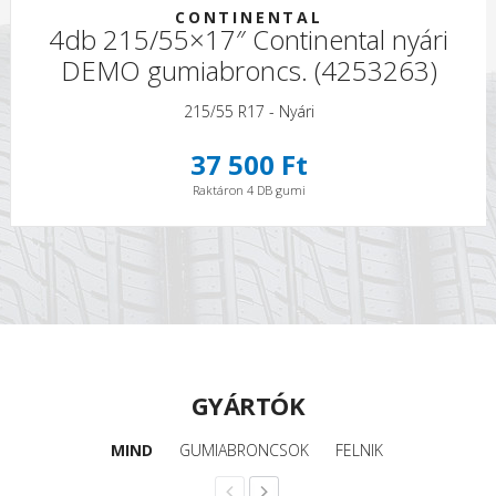
CONTINENTAL
4db 215/55×17″ Continental nyári
DEMO gumiabroncs. (4253263)
215/55 R17 - Nyári
37 500 Ft
Raktáron 4 DB gumi
GYÁRTÓK
MIND
GUMIABRONCSOK
FELNIK