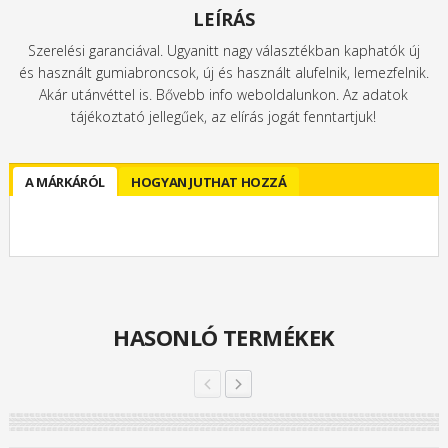
LEÍRÁS
Szerelési garanciával. Ugyanitt nagy választékban kaphatók új
és használt gumiabroncsok, új és használt alufelnik, lemezfelnik.
Akár utánvéttel is. Bővebb info weboldalunkon. Az adatok
tájékoztató jellegűek, az elírás jogát fenntartjuk!
A MÁRKÁRÓL
HOGYAN JUTHAT HOZZÁ
HASONLÓ TERMÉKEK