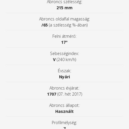
Abroncs szélesség:
215 mm
Abroncs oldalfal magasság:
/65
(a szélesség %-ában)
Felni átmérő:
17"
Sebességindex:
V
(240 km/h)
Évszak:
Nyári
Abroncs évjárat:
1707
(07. hét 2017)
Abroncs állapot:
Használt
Profilmélység:
7