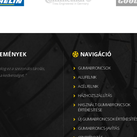
LEMÉNYEK
NAVIGÁCIÓ
GUMIABRONCSOK
og ez a szezonális tárolás,
a kedvességet.
ALUFELNIK
ACÉLFELNIK
HÁZHOZSZÁLLÍTÁS
HASZNÁLT GUMIABRONCSOK
ÉRTÉKESÍTÉSE
ÚJ GUMIABRONCSOK ÉRTÉKESÍTÉ
GUMIABRONCS-JAVÍTÁS