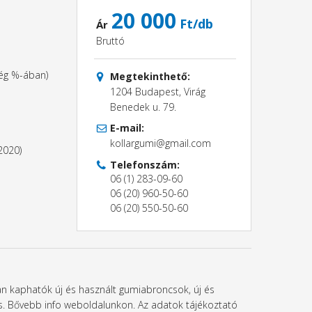
20 000
Ft/db
Ár
Bruttó
ség %-ában)
Megtekinthető:
1204 Budapest, Virág
Benedek u. 79.
E-mail:
kollargumi@gmail.com
2020)
Telefonszám:
06 (1) 283-09-60
06 (20) 960-50-60
06 (20) 550-50-60
ban kaphatók új és használt gumiabroncsok, új és
l is. Bővebb info weboldalunkon. Az adatok tájékoztató