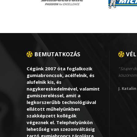
BEMUTATKOZÁS
VÉ
Cégünk 2007 óta foglalkozik
Szuper dol
gumiabroncsok, acélfelnik, és
köszönöm 
alufelnik kis, és
nagykereskedelmével, valamint
J. Katalin
gumiszereléssel, amit a
legkorszerűbb technológiával
ellátott műhelyünkben
szakképzett kollégák
végeznek el. Telephelyünkön
lehetőség van szezonváltásig
tartó gumiabroncs tárolásra