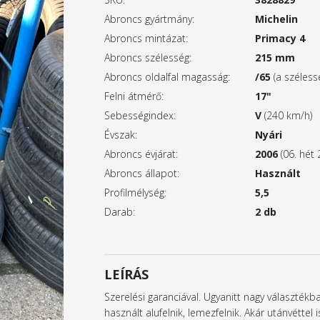
Abroncs gyártmány:
Michelin
Abroncs mintázat:
Primacy 4
Abroncs szélesség:
215 mm
Abroncs oldalfal magasság:
/65
(a széles
Felni átmérő:
17"
Sebességindex:
V
(240 km/h)
Évszak:
Nyári
Abroncs évjárat:
2006
(06. hét 
Abroncs állapot:
Használt
Profilmélység:
5,5
Darab:
2 db
LEÍRÁS
Szerelési garanciával. Ugyanitt nagy választék
használt alufelnik, lemezfelnik. Akár utánvétte