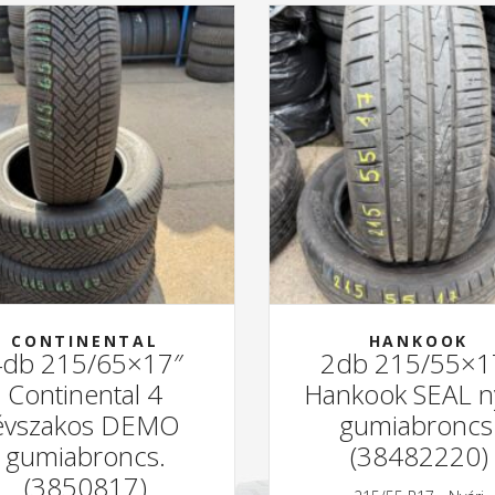
CONTINENTAL
HANKOOK
4db 215/65×17″
2db 215/55×1
Continental 4
Hankook SEAL n
évszakos DEMO
gumiabroncs
gumiabroncs.
(38482220)
(3850817)