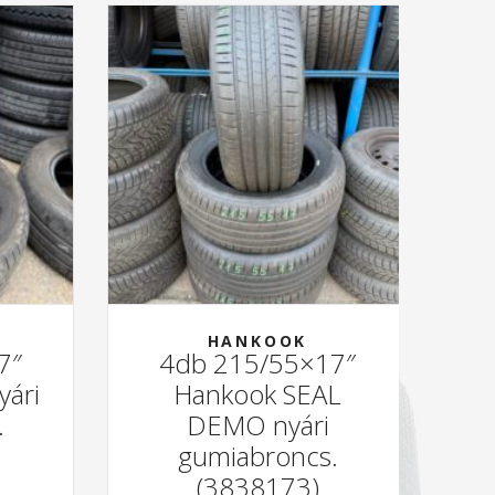
HANKOOK
7″
4db 215/55×17″
yári
Hankook SEAL
.
DEMO nyári
gumiabroncs.
(3838173)