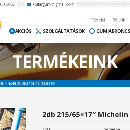
960 5060
kollargumi@gmail.com
Főoldal
Rólunk
AKCIÓS
SZOLGÁLTATÁSOK
GUMIABRONC
TERMÉKEINK
HELIN NYÁRI GUMIABRONCS. (3828829)
2db 215/65×17″ Michelin
SKU:
3828829