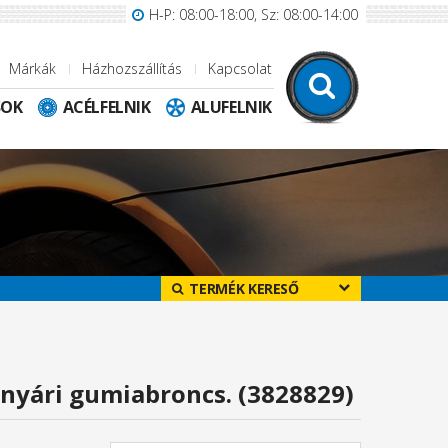
H-P: 08:00-18:00, Sz: 08:00-14:00
Márkák
Házhozszállítás
Kapcsolat
SOK
ACÉLFELNIK
ALUFELNIK
TERMÉK KERESŐ
 nyári gumiabroncs. (3828829)