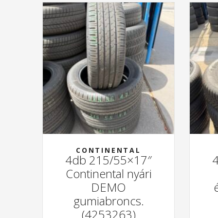
CONTINENTAL
4db 215/55×17″
Continental nyári
DEMO
gumiabroncs.
(4253263)