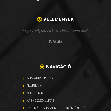
VÉLEMÉNYEK
Megbízható gumis, bátran ajánlom mindenkinek.
T. Attila
NAVIGÁCIÓ
GUMIABRONCSOK
ALUFELNIK
ACÉLFELNIK
HÁZHOZSZÁLLÍTÁS
HASZNÁLT GUMIABRONCSOK ÉRTÉKESÍTÉSE