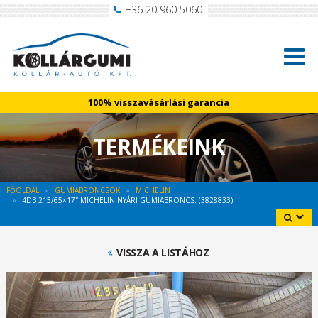
+36 20 960 5060
100% visszavásárlási garancia
TERMÉKEINK
FŐOLDAL
GUMIABRONCSOK
MICHELIN
4DB 215/65×17″ MICHELIN NYÁRI GUMIABRONCS. (3828833)
VISSZA A LISTÁHOZ