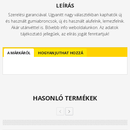
LEÍRÁS
Szerelési garanciával. Ugyanitt nagy választékban kaphatók új
és használt gumiabroncsok, új és használt alufelnik, lemezfelnik.
Akár utánvéttel is. Bővebb info weboldalunkon. Az adatok
tájékoztató jellegűek, az elírás jogát fenntartjuk!
A MÁRKÁRÓL
HOGYAN JUTHAT HOZZÁ
HASONLÓ TERMÉKEK