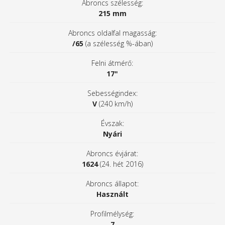
Abroncs szélesség:
215 mm
Abroncs oldalfal magasság:
/65
(a szélesség %-ában)
Felni átmérő:
17"
Sebességindex:
V
(240 km/h)
Évszak:
Nyári
Abroncs évjárat:
1624
(24. hét 2016)
Abroncs állapot:
Használt
Profilmélység:
7