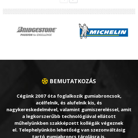
BEMUTATKOZÁS
Cégünk 2007 óta foglalkozik gumiabroncsok,
acélfelnik, és alufelnik kis, és
nagykereskedelmével, valamint gumiszereléssel, amit
a legkorszerűbb technológiával ellátott
műhelyünkben szakképzett kollégák végeznek
el. Telephelyünkön lehetőség van szezonváltásig
tartó gumiabroncs tárolásra is.