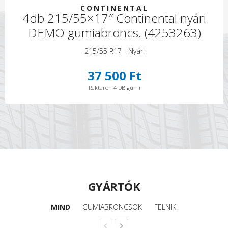
CONTINENTAL
4db 215/55×17″ Continental nyári
DEMO gumiabroncs. (4253263)
215/55 R17 - Nyári
37 500 Ft
Raktáron 4 DB gumi
GYÁRTÓK
MIND
GUMIABRONCSOK
FELNIK