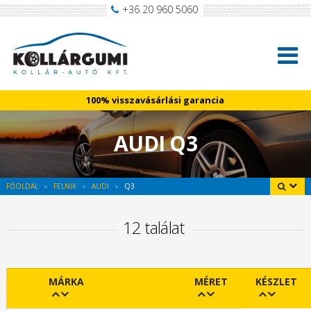
+36 20 960 5060
100% visszavásárlási garancia
AUDI Q3
FŐOLDAL
FELNIK
AUDI
Q3
12 találat
MÁRKA
MÉRET
KÉSZLET