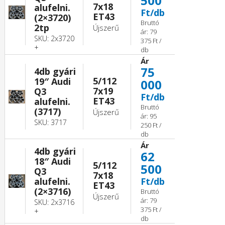
500
7x18
alufelni.
Ft/db
ET43
(2×3720)
Bruttó
2tp
Újszerű
ár: 79
SKU: 2x3720
375 Ft /
+
db
Ár
75
4db gyári
5/112
19″ Audi
000
7x19
Q3
Ft/db
ET43
alufelni.
Bruttó
(3717)
Újszerű
ár: 95
SKU: 3717
250 Ft /
db
Ár
4db gyári
62
18″ Audi
5/112
500
Q3
7x18
alufelni.
Ft/db
ET43
(2×3716)
Bruttó
Újszerű
ár: 79
SKU: 2x3716
375 Ft /
+
db