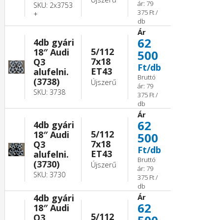
ár: 79
SKU: 2x3753
375 Ft /
+
db
Ár
62
4db gyári
5/112
18″ Audi
500
7x18
Q3
Ft/db
ET43
alufelni.
Bruttó
(3738)
Újszerű
ár: 79
SKU: 3738
375 Ft /
db
Ár
62
4db gyári
5/112
18″ Audi
500
7x18
Q3
Ft/db
ET43
alufelni.
Bruttó
(3730)
Újszerű
ár: 79
SKU: 3730
375 Ft /
db
4db gyári
Ár
62
18″ Audi
5/112
Q3