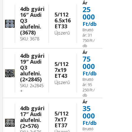
Ár
25
4db gyári
5/112
16″ Audi
000
6.5x16
Q3
Ft/db
ET33
alufelni.
Bruttó
(3678)
Újszerű
ár: 31
SKU: 3678
750 Ft /
db
Ár
4db gyári
75
19″ Audi
5/112
000
Q3
7x19
alufelni.
Ft/db
ET43
(2×2845)
Bruttó
Újszerű
ár: 95
SKU: 2x2845
250 Ft /
+
db
Ár
35
4db gyári
5/112
17″ Audi
000
7x17
alufelni.
Ft/db
ET37
(2×576)
Bruttó
Újszerű