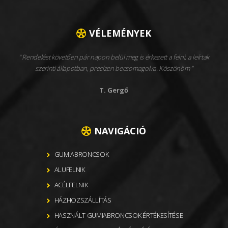
VÉLEMÉNYEK
Rendelést követően pár napon belül meg is érkezett a felni, a leírtak
szerinti állapotban, precízen becsomagolva. Köszönöm
T. Gergő
NAVIGÁCIÓ
GUMIABRONCSOK
ALUFELNIK
ACÉLFELNIK
HÁZHOZSZÁLLÍTÁS
HASZNÁLT GUMIABRONCSOK ÉRTÉKESÍTÉSE