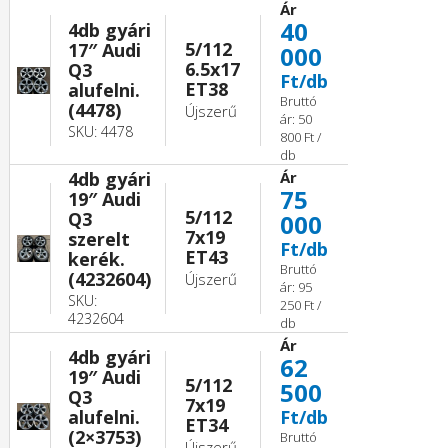
Ár
40
4db gyári
5/112
17″ Audi
000
6.5x17
Q3
Ft/db
ET38
alufelni.
Bruttó
(4478)
Újszerű
ár: 50
SKU: 4478
800 Ft /
db
4db gyári
Ár
75
19″ Audi
5/112
Q3
000
7x19
szerelt
Ft/db
ET43
kerék.
Bruttó
(4232604)
Újszerű
ár: 95
SKU:
250 Ft /
4232604
db
Ár
4db gyári
62
19″ Audi
5/112
500
Q3
7x19
alufelni.
Ft/db
ET34
(2×3753)
Bruttó
Újszerű