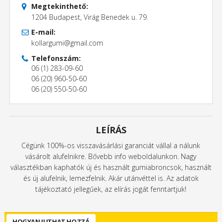
Megtekinthető:
1204 Budapest, Virág Benedek u. 79.
E-mail:
kollargumi@gmail.com
Telefonszám:
06 (1) 283-09-60
06 (20) 960-50-60
06 (20) 550-50-60
LEÍRÁS
Cégünk 100%-os visszavásárlási garanciát vállal a nálunk
vásárolt alufelnikre. Bővebb info weboldalunkon. Nagy
választékban kaphatók új és használt gumiabroncsok, használt
és új alufelnik, lemezfelnik. Akár utánvéttel is. Az adatok
tájékoztató jellegűek, az elírás jogát fenntartjuk!
HOGYAN JUTHAT HOZZÁ