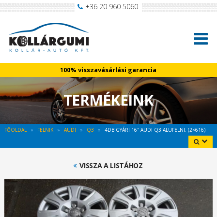
+36 20 960 5060
100% visszavásárlási garancia
TERMÉKEINK
FŐOLDAL
FELNIK
AUDI
Q3
4DB GYÁRI 16″ AUDI Q3 ALUFELNI. (2×616)
VISSZA A LISTÁHOZ