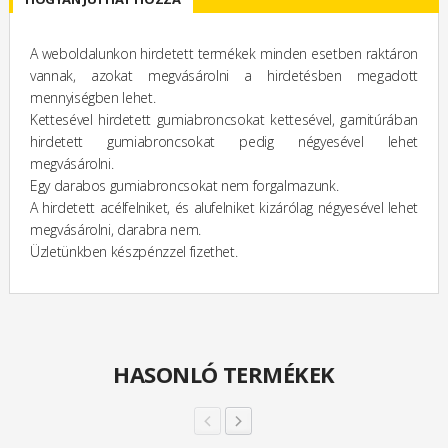
A weboldalunkon hirdetett termékek minden esetben raktáron
vannak, azokat megvásárolni a hirdetésben megadott
mennyiségben lehet.
Kettesével hirdetett gumiabroncsokat kettesével, garnitúrában
hirdetett gumiabroncsokat pedig négyesével lehet
megvásárolni.
Egy darabos gumiabroncsokat nem forgalmazunk.
A hirdetett acélfelniket, és alufelniket kizárólag négyesével lehet
megvásárolni, darabra nem.
Üzletünkben készpénzzel fizethet.
HASONLÓ TERMÉKEK