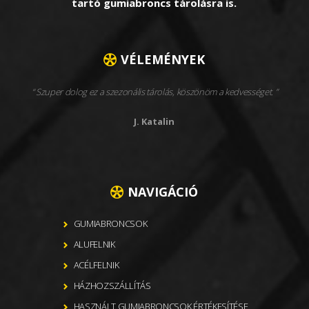
tartó gumiabroncs tárolásra is.
VÉLEMÉNYEK
Szuper dolog ez a szezonális tárolás, köszönöm a kedvességet.
J. Katalin
NAVIGÁCIÓ
GUMIABRONCSOK
ALUFELNIK
ACÉLFELNIK
HÁZHOZSZÁLLÍTÁS
HASZNÁLT GUMIABRONCSOK ÉRTÉKESÍTÉSE