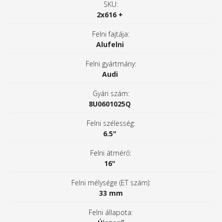
SKU:
2x616 +
Felni fajtája:
Alufelni
Felni gyártmány:
Audi
Gyári szám:
8U0601025Q
Felni szélesség:
6.5"
Felni átmérő:
16"
Felni mélysége (ET szám):
33 mm
Felni állapota: