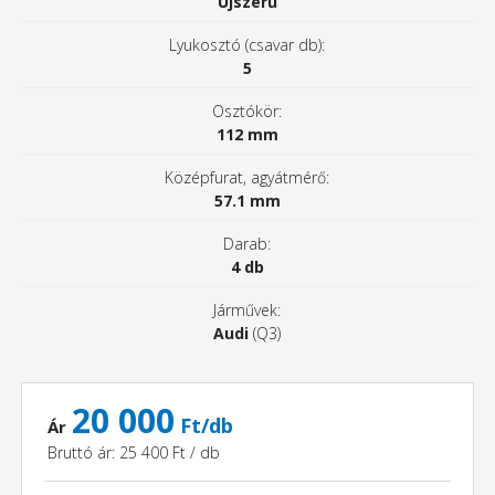
Újszerű
Lyukosztó (csavar db):
5
Osztókör:
112 mm
Középfurat, agyátmérő:
57.1 mm
Darab:
4 db
Járművek:
Audi
(Q3)
20 000
Ft/db
Ár
Bruttó ár: 25 400 Ft / db