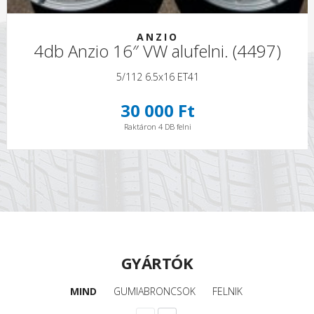
ANZIO
4db Anzio 16″ VW alufelni. (4497)
5/112 6.5x16 ET41
30 000 Ft
Raktáron 4 DB felni
GYÁRTÓK
MIND
GUMIABRONCSOK
FELNIK