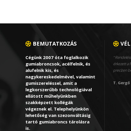
BEMUTATKOZÁS
VÉ
Cégünk 2007 óta foglalkozik
Rendelést
gumiabroncsok, acélfelnik, és
érkezett a f
alufelnik kis, és
precízen 
nagykereskedelmével, valamint
gumiszereléssel, amit a
T. Gergő
legkorszerűbb technológiával
ellátott műhelyünkben
szakképzett kollégák
végeznek el. Telephelyünkön
lehetőség van szezonváltásig
tartó gumiabroncs tárolásra
is.