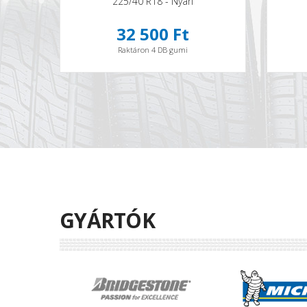
225/40 R18 - Nyári
32 500 Ft
Raktáron 4 DB gumi
GYÁRTÓK