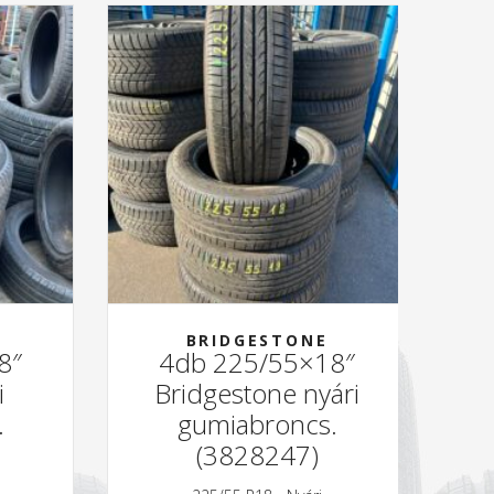
BRIDGESTONE
8″
4db 225/55×18″
i
Bridgestone nyári
.
gumiabroncs.
(3828247)