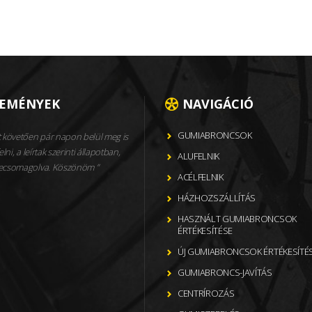
LEMÉNYEK
NAVIGÁCIÓ
GUMIABRONCSOK
 követően pár napon belül meg is
elni, a leírtak szerinti állapotban,
ALUFELNIK
becsomagolva. Köszönöm
ACÉLFELNIK
HÁZHOZSZÁLLÍTÁS
HASZNÁLT GUMIABRONCSOK
ÉRTÉKESÍTÉSE
ÚJ GUMIABRONCSOK ÉRTÉKESÍTÉ
GUMIABRONCS-JAVÍTÁS
CENTRÍROZÁS