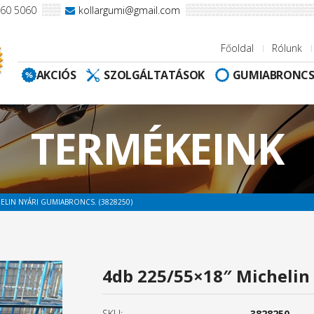
960 5060
kollargumi@gmail.com
Főoldal
Rólunk
AKCIÓS
SZOLGÁLTATÁSOK
GUMIABRONC
TERMÉKEINK
HELIN NYÁRI GUMIABRONCS. (3828250)
4db 225/55×18″ Michelin
SKU:
3828250