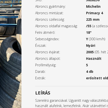
Abroncs gyártmány:
Michelin
Abroncs mintázat:
Primacy 4
Abroncs szélesség:
225 mm
Abroncs oldalfal magasság:
/55
(a széles
Felni átmérő:
18"
Sebességindex:
Y
(300 km/h)
Évszak:
Nyári
Abroncs évjárat:
2005
(05. hét 
Abroncs állapot:
Használt
Profilmélység:
5
Darab:
4 db
Extrák:
erősített old
LEÍRÁS
Szerelési garanciával. Ugyanitt nagy választék
használt alufelnik, lemezfelnik. Akár utánvétte