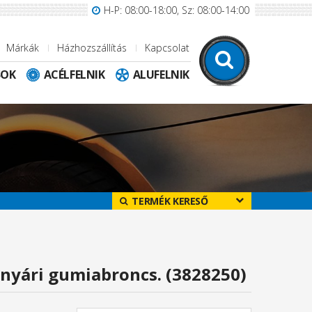
H-P: 08:00-18:00, Sz: 08:00-14:00
Márkák
Házhozszállítás
Kapcsolat
SOK
ACÉLFELNIK
ALUFELNIK
TERMÉK KERESŐ
 nyári gumiabroncs. (3828250)