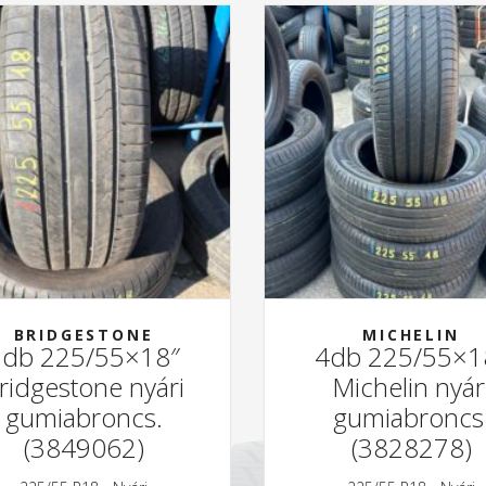
BRIDGESTONE
MICHELIN
2db 225/55×18″
4db 225/55×1
ridgestone nyári
Michelin nyár
gumiabroncs.
gumiabroncs
(3849062)
(3828278)