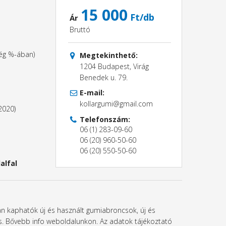
15 000
Ft/db
Ár
Bruttó
ség %-ában)
Megtekinthető:
1204 Budapest, Virág
Benedek u. 79.
E-mail:
kollargumi@gmail.com
2020)
Telefonszám:
06 (1) 283-09-60
06 (20) 960-50-60
06 (20) 550-50-60
alfal
ban kaphatók új és használt gumiabroncsok, új és
l is. Bővebb info weboldalunkon. Az adatok tájékoztató