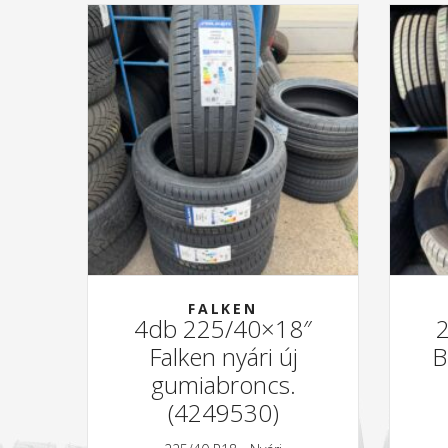
FALKEN
4db 225/40×18″
Falken nyári új
B
gumiabroncs.
(4249530)