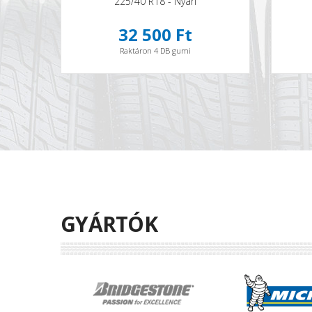
225/40 R18 - Nyári
32 500 Ft
Raktáron 4 DB gumi
GYÁRTÓK