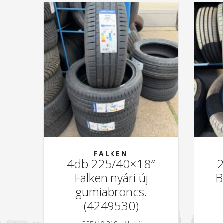
FALKEN
4db 225/40×18″
Falken nyári új
B
gumiabroncs.
(4249530)