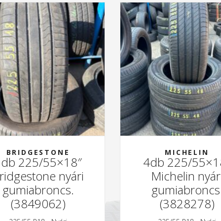
BRIDGESTONE
MICHELIN
2db 225/55×18″
4db 225/55×1
ridgestone nyári
Michelin nyár
gumiabroncs.
gumiabroncs
(3849062)
(3828278)