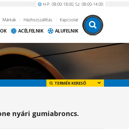
H-P: 08:00-18:00, Sz: 08:00-14:00
Márkák
Házhozszállítás
Kapcsolat
SOK
ACÉLFELNIK
ALUFELNIK
TERMÉK KERESŐ
one nyári gumiabroncs.