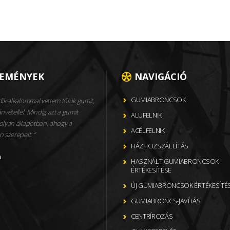
LEMÉNYEK
NAVIGÁCIÓ
GUMIABRONCSOK
ik alkalommal vettem tőlük gumit,
nvétellel. Mindig azt a gumit
ALUFELNIK
olyan állapotban, ahogy a
ACÉLFELNIK
n szerepelt.
HÁZHOZSZÁLLÍTÁS
n
HASZNÁLT GUMIABRONCSOK
ÉRTÉKESÍTÉSE
ÚJ GUMIABRONCSOK ÉRTÉKESÍTÉ
GUMIABRONCS-JAVÍTÁS
CENTRÍROZÁS