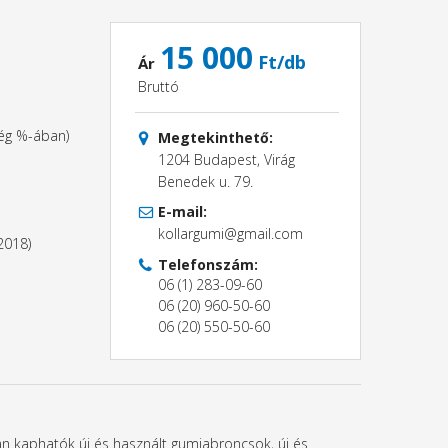
15 000
Ft/db
Ár
Bruttó
ség %-ában)
Megtekinthető:
1204 Budapest, Virág
Benedek u. 79.
E-mail:
kollargumi@gmail.com
2018)
Telefonszám:
06 (1) 283-09-60
06 (20) 960-50-60
06 (20) 550-50-60
ban kaphatók új és használt gumiabroncsok, új és