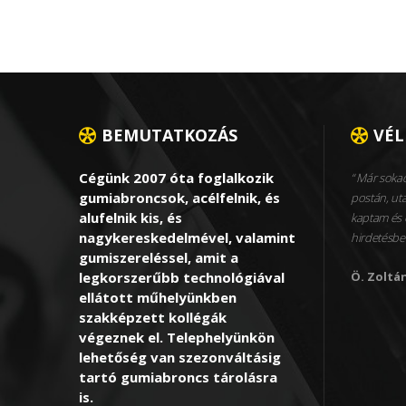
BEMUTATKOZÁS
VÉ
Cégünk 2007 óta foglalkozik
Már sokad
gumiabroncsok, acélfelnik, és
postán, utá
alufelnik kis, és
kaptam és 
nagykereskedelmével, valamint
hirdetésbe
gumiszereléssel, amit a
legkorszerűbb technológiával
Ö. Zoltá
ellátott műhelyünkben
szakképzett kollégák
végeznek el. Telephelyünkön
lehetőség van szezonváltásig
tartó gumiabroncs tárolásra
is.