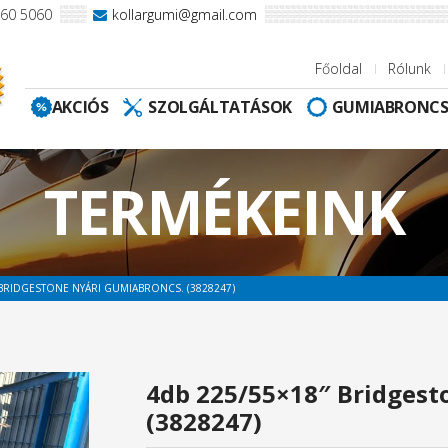
960 5060
kollargumi@gmail.com
Főoldal
Rólunk
AKCIÓS
SZOLGÁLTATÁSOK
GUMIABRONC
TERMÉKEINK
 BRIDGESTONE NYÁRI GUMIABRONCS. (3828247)
4db 225/55×18″ Bridgest
(3828247)