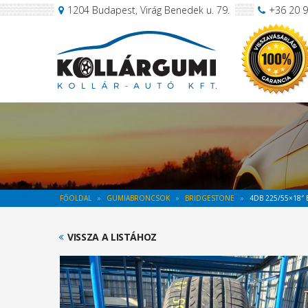
1204 Budapest, Virág Benedek u. 79.
+36 20 
FŐOLDAL
GUMIABRONCSOK
BRIDGESTONE
4DB 225/55×18″
VISSZA A LISTÁHOZ