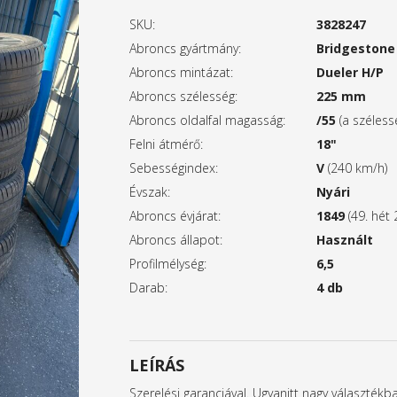
SKU:
3828247
Abroncs gyártmány:
Bridgestone
Abroncs mintázat:
Dueler H/P
Abroncs szélesség:
225 mm
Abroncs oldalfal magasság:
/55
(a széles
Felni átmérő:
18"
Sebességindex:
V
(240 km/h)
Évszak:
Nyári
Abroncs évjárat:
1849
(49. hét 
Abroncs állapot:
Használt
Profilmélység:
6,5
Darab:
4 db
LEÍRÁS
Szerelési garanciával. Ugyanitt nagy választék