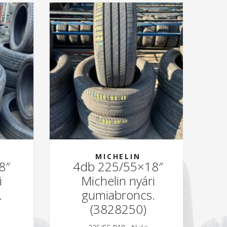
MICHELIN
8″
4db 225/55×18″
i
Michelin nyári
.
gumiabroncs.
(3828250)