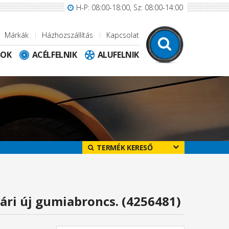
H-P: 08:00-18:00, Sz: 08:00-14:00
Márkák
Házhozszállítás
Kapcsolat
SOK
ACÉLFELNIK
ALUFELNIK
TERMÉK KERESŐ
ári új gumiabroncs. (4256481)