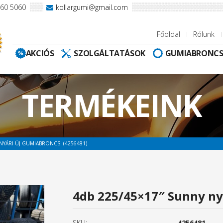
960 5060
kollargumi@gmail.com
Főoldal
Rólunk
AKCIÓS
SZOLGÁLTATÁSOK
GUMIABRONC
TERMÉKEINK
NYÁRI ÚJ GUMIABRONCS. (4256481)
4db 225/45×17″ Sunny ny
SKU:
4256481