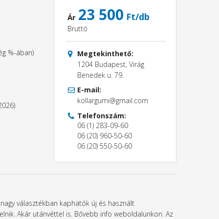
23 500
Ft/db
Ár
Bruttó
ség %-ában)
Megtekinthető:
1204 Budapest, Virág
Benedek u. 79.
E-mail:
kollargumi@gmail.com
2026)
Telefonszám:
06 (1) 283-09-60
06 (20) 960-50-60
06 (20) 550-50-60
t nagy választékban kaphatók új és használt
elnik. Akár utánvéttel is. Bővebb info weboldalunkon. Az