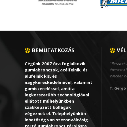
BEMUTATKOZÁS
VÉ
Cégünk 2007 óta foglalkozik
Rendelést
gumiabroncsok, acélfelnik, és
érkezett a f
alufelnik kis, és
precízen 
nagykereskedelmével, valamint
gumiszereléssel, amit a
T. Gergő
legkorszerűbb technológiával
ellátott műhelyünkben
szakképzett kollégák
végeznek el. Telephelyünkön
lehetőség van szezonváltásig
tartó gumiabroncs tárolásra