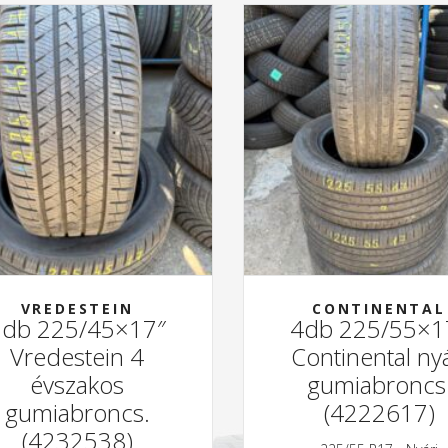
VREDESTEIN
CONTINENTAL
2db 225/45×17″
4db 225/55×1
Vredestein 4
Continental nyá
évszakos
gumiabroncs
gumiabroncs.
(4222617)
(4232538)