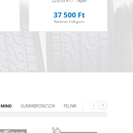
225/55 R17 - Nyári
37 500 Ft
Raktáron 4 DB gumi
MIND
GUMIABRONCSOK
FELNIK