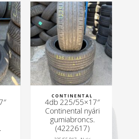
CONTINENTAL
7″
4db 225/55×17″
Continental nyári
gumiabroncs.
.
(4222617)