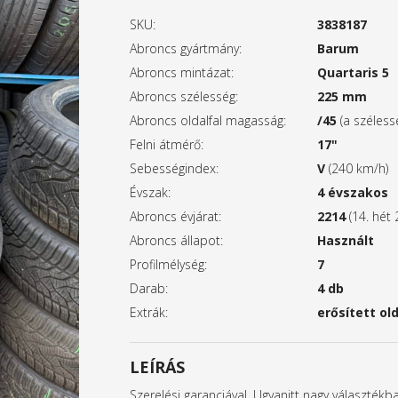
SKU:
3838187
Abroncs gyártmány:
Barum
Abroncs mintázat:
Quartaris 5
Abroncs szélesség:
225 mm
Abroncs oldalfal magasság:
/45
(a széles
Felni átmérő:
17"
Sebességindex:
V
(240 km/h)
Évszak:
4 évszakos
Abroncs évjárat:
2214
(14. hét 
Abroncs állapot:
Használt
Profilmélység:
7
Darab:
4 db
Extrák:
erősített old
LEÍRÁS
Szerelési garanciával. Ugyanitt nagy választék