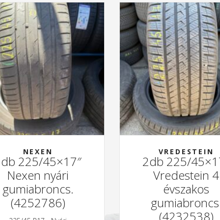
NEXEN
VREDESTEIN
2db 225/45×17″
2db 225/45×1
Nexen nyári
Vredestein 4
gumiabroncs.
évszakos
(4252786)
gumiabroncs
(4232538)