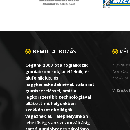
BEMUTATKOZÁS
VÉ
Cégünk 2007 óta foglalkozik
Egy felújít
gumiabroncsok, acélfelnik, és
Nem ráz, ne
alufelnik kis, és
Köszönöm
nagykereskedelmével, valamint
gumiszereléssel, amit a
V. Kristó
legkorszerűbb technológiával
ellátott műhelyünkben
szakképzett kollégák
végeznek el. Telephelyünkön
lehetőség van szezonváltásig
tartó gumiabroncs tárolásra