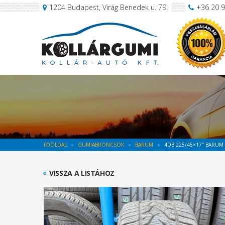
1204 Budapest, Virág Benedek u. 79.
+36 20 
FŐOLDAL
GUMIABRONCSOK
BARUM
4DB 225/45×17″ BARUM
VISSZA A LISTÁHOZ