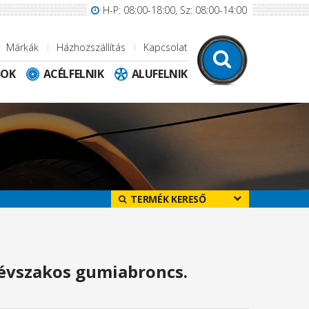
H-P: 08:00-18:00, Sz: 08:00-14:00
Márkák
Házhozszállítás
Kapcsolat
SOK
ACÉLFELNIK
ALUFELNIK
TERMÉK KERESŐ
évszakos gumiabroncs.