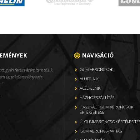
LEMÉNYEK
NAVIGÁCIÓ
GUMIABRONCSOK
ott, gyári felnit vásároltam tőlük.
m üt, tökéletes fényezés.
ALUFELNIK
.
ACÉLFELNIK
f
HÁZHOZSZÁLLÍTÁS
HASZNÁLT GUMIABRONCSOK
ÉRTÉKESÍTÉSE
ÚJ GUMIABRONCSOK ÉRTÉKESÍTÉ
GUMIABRONCS-JAVÍTÁS