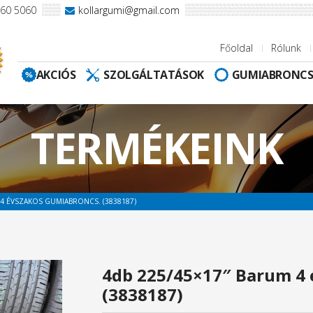
960 5060
kollargumi@gmail.com
Főoldal
Rólunk
AKCIÓS
SZOLGÁLTATÁSOK
GUMIABRONC
TERMÉKEINK
 4 ÉVSZAKOS GUMIABRONCS. (3838187)
4db 225/45×17″ Barum 4 
(3838187)