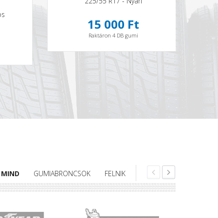
225/55 R17 - Nyári
os
15 000 Ft
Raktáron 4 DB gumi
MIND
GUMIABRONCSOK
FELNIK