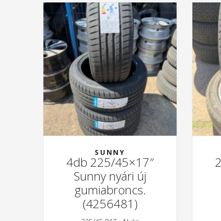
SUNNY
4db 225/45×17″
Sunny nyári új
gumiabroncs.
(4256481)