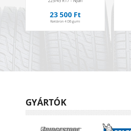
225/45 R17 - Nyári
23 500 Ft
Raktáron 4 DB gumi
GYÁRTÓK