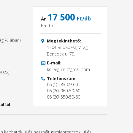
17 500
Ft/db
Ár
Bruttó
ség %-ában)
Megtekinthető:
1204 Budapest, Virág
Benedek u. 79.
E-mail:
kollargumi@gmail.com
2022)
Telefonszám:
06 (1) 283-09-60
06 (20) 960-50-60
06 (20) 550-50-60
alfal
ban kaphatók új és használt gumiabroncsok, új és