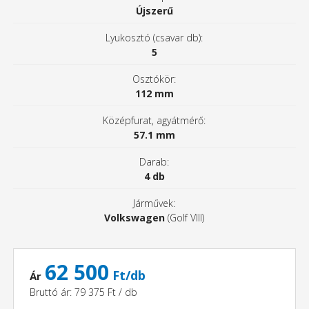
Újszerű
Lyukosztó (csavar db):
5
Osztókör:
112 mm
Középfurat, agyátmérő:
57.1 mm
Darab:
4 db
Járművek:
Volkswagen
(Golf VIII)
62 500
Ft/db
Ár
Bruttó ár: 79 375 Ft / db