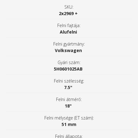
SKU:
2x2969 +
Felni fajtája:
Alufelni
Felni gyártmány:
Volkswagen
Gyári szám:
5H0601025AB
Felni szélesség:
7.5"
Felni átmérő:
18"
Felni mélysége (ET szám):
51 mm
Felni állapota: