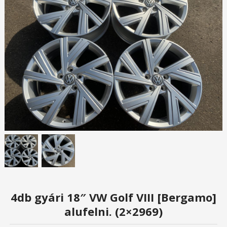
4db gyári 18″ VW Golf VIII [Bergamo]
alufelni. (2×2969)