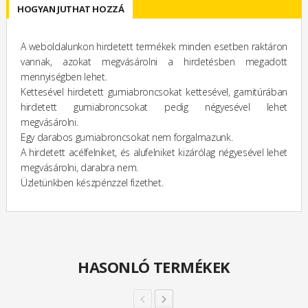
HOGYAN JUTHAT HOZZÁ
A weboldalunkon hirdetett termékek minden esetben raktáron
vannak, azokat megvásárolni a hirdetésben megadott
mennyiségben lehet.
Kettesével hirdetett gumiabroncsokat kettesével, garnitúrában
hirdetett gumiabroncsokat pedig négyesével lehet
megvásárolni.
Egy darabos gumiabroncsokat nem forgalmazunk.
A hirdetett acélfelniket, és alufelniket kizárólag négyesével lehet
megvásárolni, darabra nem.
Üzletünkben készpénzzel fizethet.
HASONLÓ TERMÉKEK