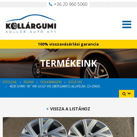
+36 20 960 5060
100% visszavásárlási garancia
TERMÉKEINK
FŐOLDAL
FELNIK
VOLKSWAGEN
GOLF VIII
4DB GYÁRI 18″ VW GOLF VIII [BERGAMO] ALUFELNI. (2×2969)
VISSZA A LISTÁHOZ