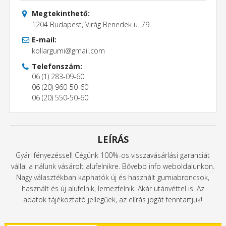
Megtekinthető:
1204 Budapest, Virág Benedek u. 79.
E-mail:
kollargumi@gmail.com
Telefonszám:
06 (1) 283-09-60
06 (20) 960-50-60
06 (20) 550-50-60
LEÍRÁS
Gyári fényezéssel! Cégünk 100%-os visszavásárlási garanciát
vállal a nálunk vásárolt alufelnikre. Bővebb info weboldalunkon.
Nagy választékban kaphatók új és használt gumiabroncsok,
használt és új alufelnik, lemezfelnik. Akár utánvéttel is. Az
adatok tájékoztató jellegűek, az elírás jogát fenntartjuk!