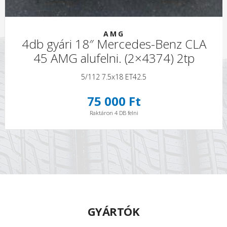
AMG
4db gyári 18″ Mercedes-Benz CLA
45 AMG alufelni. (2×4374) 2tp
5/112 7.5x18 ET42.5
75 000 Ft
Raktáron 4 DB felni
GYÁRTÓK