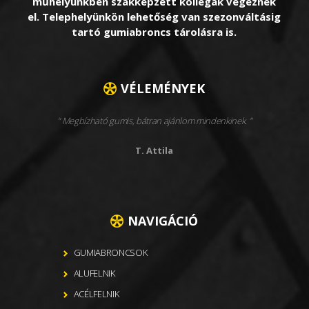
műhelyünkben szakképzett kollégák végeznek
el. Telephelyünkön lehetőség van szezonváltásig
tartó gumiabroncs tárolásra is.
VÉLEMÉNYEK
Megbízható gumis, bátran ajánlom mindenkinek.
T. Attila
NAVIGÁCIÓ
GUMIABRONCSOK
ALUFELNIK
ACÉLFELNIK