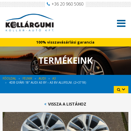
+36 20 960 5060
100% visszavásárlási garancia
TERMÉKEINK
FŐOLDAL
FELNIK
AUDI
A3
4DB GYÁRI 18″ AUDI A3 8Y – A3 8V ALUFELNI. (2×3718)
VISSZA A LISTÁHOZ