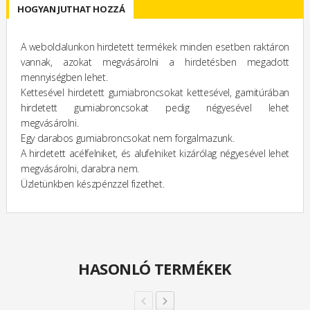
HOGYAN JUTHAT HOZZÁ
A weboldalunkon hirdetett termékek minden esetben raktáron
vannak, azokat megvásárolni a hirdetésben megadott
mennyiségben lehet.
Kettesével hirdetett gumiabroncsokat kettesével, garnitúrában
hirdetett gumiabroncsokat pedig négyesével lehet
megvásárolni.
Egy darabos gumiabroncsokat nem forgalmazunk.
A hirdetett acélfelniket, és alufelniket kizárólag négyesével lehet
megvásárolni, darabra nem.
Üzletünkben készpénzzel fizethet.
HASONLÓ TERMÉKEK