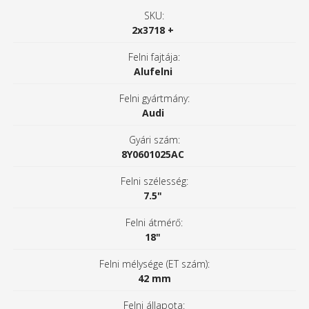
SKU:
2x3718 +
Felni fajtája:
Alufelni
Felni gyártmány:
Audi
Gyári szám:
8Y0601025AC
Felni szélesség:
7.5"
Felni átmérő:
18"
Felni mélysége (ET szám):
42 mm
Felni állapota: