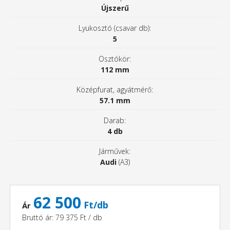
Újszerű
Lyukosztó (csavar db):
5
Osztókör:
112 mm
Középfurat, agyátmérő:
57.1 mm
Darab:
4 db
Járművek:
Audi
(A3)
62 500
Ft/db
Ár
Bruttó ár: 79 375 Ft / db