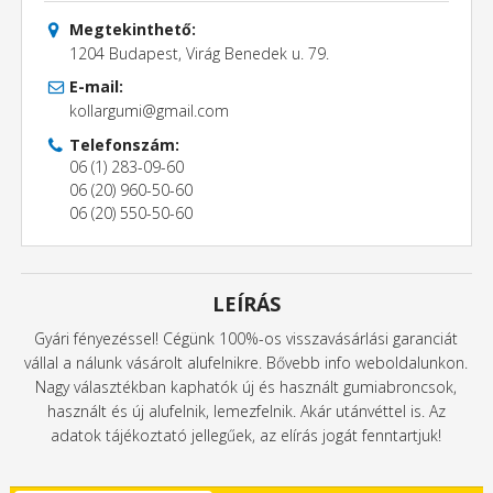
Megtekinthető:
1204 Budapest, Virág Benedek u. 79.
E-mail:
kollargumi@gmail.com
Telefonszám:
06 (1) 283-09-60
06 (20) 960-50-60
06 (20) 550-50-60
LEÍRÁS
Gyári fényezéssel! Cégünk 100%-os visszavásárlási garanciát
vállal a nálunk vásárolt alufelnikre. Bővebb info weboldalunkon.
Nagy választékban kaphatók új és használt gumiabroncsok,
használt és új alufelnik, lemezfelnik. Akár utánvéttel is. Az
adatok tájékoztató jellegűek, az elírás jogát fenntartjuk!