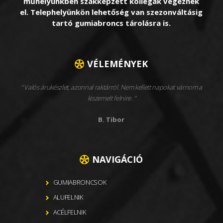
műhelyünkben szakképzett kollégák végeznek
el. Telephelyünkön lehetőség van szezonváltásig
tartó gumiabroncs tárolásra is.
VÉLEMÉNYEK
Valós árukészlet, azonnal raktárról. Nem kellett napokat várnom a
kiszemelt felnire.
B. Tibor
NAVIGÁCIÓ
GUMIABRONCSOK
ALUFELNIK
ACÉLFELNIK