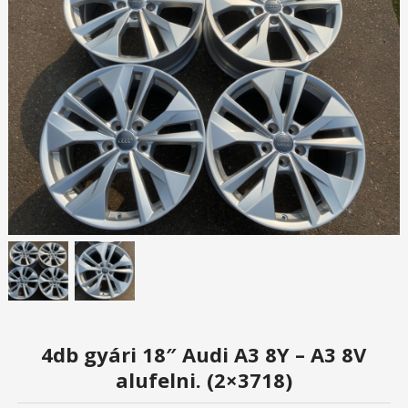
4db gyári 18″ Audi A3 8Y – A3 8V
alufelni. (2×3718)