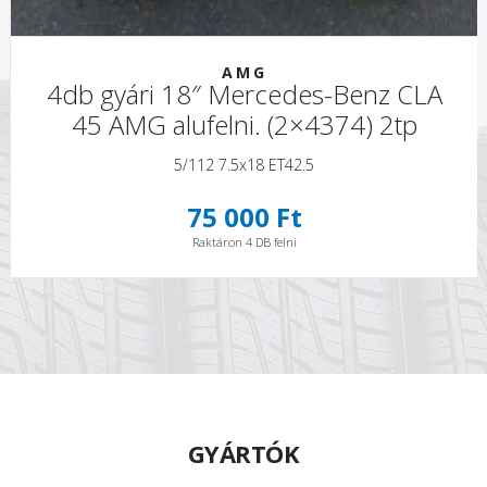
AMG
4db gyári 18″ Mercedes-Benz CLA
45 AMG alufelni. (2×4374) 2tp
5/112 7.5x18 ET42.5
75 000 Ft
Raktáron 4 DB felni
GYÁRTÓK