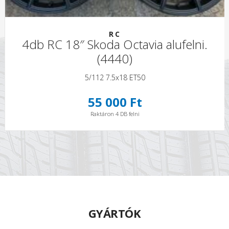
RC
4db RC 18″ Skoda Octavia alufelni.
(4440)
5/112 7.5x18 ET50
55 000 Ft
Raktáron 4 DB felni
GYÁRTÓK