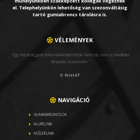
műhelyünkben szakképzett kollégák végeznek
el. Telephelyünkön lehetőség van szezonváltásig
tartó gumiabroncs tárolásra is.
VÉLEMÉNYEK
Egy felújított, gyári felnit vásároltam tőlük. Nem ráz, nem üt, tökéletes
fényezés. Köszönöm.
V. Kristóf
NAVIGÁCIÓ
GUMIABRONCSOK
ALUFELNIK
ACÉLFELNIK