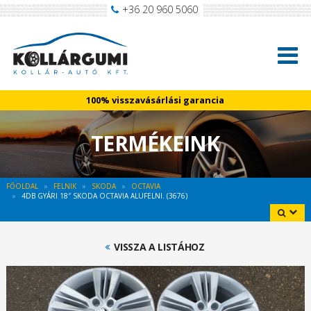
+36 20 960 5060
100% visszavásárlási garancia
TERMÉKEINK
FŐOLDAL
FELNIK
SKODA
OCTAVIA
4DB GYÁRI 18″ SKODA OCTAVIA ALUFELNI. (3676)
VISSZA A LISTÁHOZ