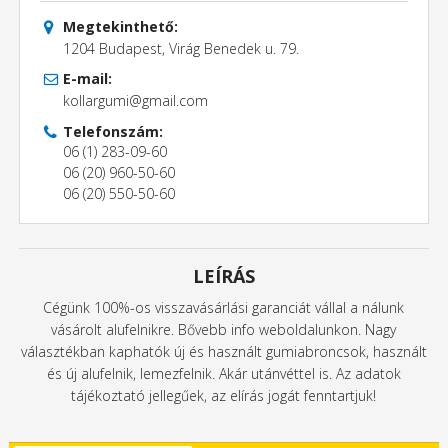
Megtekinthető:
1204 Budapest, Virág Benedek u. 79.
E-mail:
kollargumi@gmail.com
Telefonszám:
06 (1) 283-09-60
06 (20) 960-50-60
06 (20) 550-50-60
LEÍRÁS
Cégünk 100%-os visszavásárlási garanciát vállal a nálunk
vásárolt alufelnikre. Bővebb info weboldalunkon. Nagy
választékban kaphatók új és használt gumiabroncsok, használt
és új alufelnik, lemezfelnik. Akár utánvéttel is. Az adatok
tájékoztató jellegűek, az elírás jogát fenntartjuk!