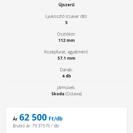
Újszerű
Lyukosztó (csavar db):
5
Osztókör:
112 mm
Középfurat, agyátmérő:
57.1 mm
Darab:
4 db
Járművek:
Skoda
(Octavia)
62 500
Ft/db
Ár
Bruttó ár: 79 375 Ft / db