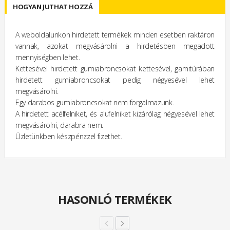
HOGYAN JUTHAT HOZZÁ
A weboldalunkon hirdetett termékek minden esetben raktáron
vannak, azokat megvásárolni a hirdetésben megadott
mennyiségben lehet.
Kettesével hirdetett gumiabroncsokat kettesével, garnitúrában
hirdetett gumiabroncsokat pedig négyesével lehet
megvásárolni.
Egy darabos gumiabroncsokat nem forgalmazunk.
A hirdetett acélfelniket, és alufelniket kizárólag négyesével lehet
megvásárolni, darabra nem.
Üzletünkben készpénzzel fizethet.
HASONLÓ TERMÉKEK