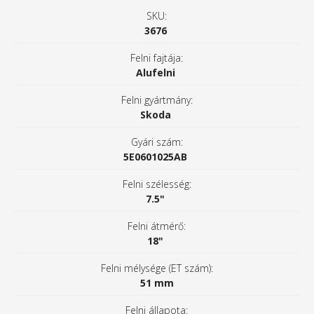
SKU:
3676
Felni fajtája:
Alufelni
Felni gyártmány:
Skoda
Gyári szám:
5E0601025AB
Felni szélesség:
7.5"
Felni átmérő:
18"
Felni mélysége (ET szám):
51 mm
Felni állapota: