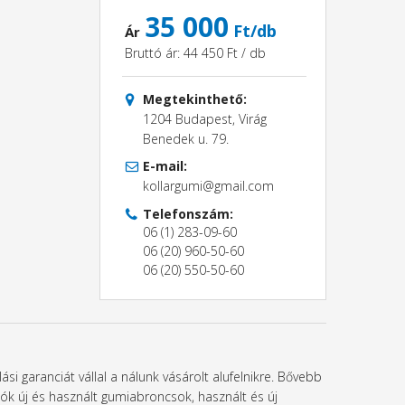
35 000
Ft/db
Ár
Bruttó ár: 44 450 Ft / db
Megtekinthető:
1204 Budapest, Virág
Benedek u. 79.
E-mail:
kollargumi@gmail.com
Telefonszám:
06 (1) 283-09-60
06 (20) 960-50-60
06 (20) 550-50-60
si garanciát vállal a nálunk vásárolt alufelnikre. Bővebb
k új és használt gumiabroncsok, használt és új