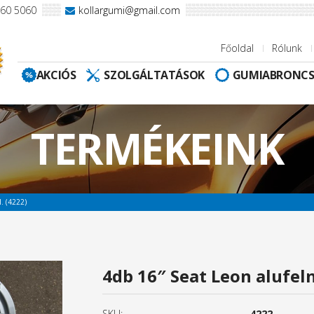
960 5060
kollargumi@gmail.com
Főoldal
Rólunk
AKCIÓS
SZOLGÁLTATÁSOK
GUMIABRONC
TERMÉKEINK
. (4222)
4db 16″ Seat Leon alufeln
SKU:
4222