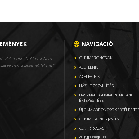
LEMÉNYEK
NAVIGÁCIÓ
GUMIABRONCSOK
észlet, azonnal raktárról. Nem
okat várnom a kiszemelt felnire.
ALUFELNIK
ACÉLFELNIK
HÁZHOZSZÁLLÍTÁS
HASZNÁLT GUMIABRONCSOK
ÉRTÉKESÍTÉSE
ÚJ GUMIABRONCSOK ÉRTÉKESÍTÉ
GUMIABRONCS-JAVÍTÁS
CENTRÍROZÁS
GUMISZERELÉS