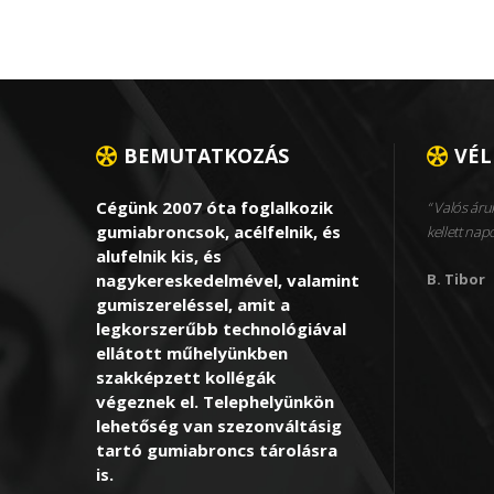
BEMUTATKOZÁS
VÉ
Cégünk 2007 óta foglalkozik
Valós áruk
gumiabroncsok, acélfelnik, és
kellett nap
alufelnik kis, és
nagykereskedelmével, valamint
B. Tibor
gumiszereléssel, amit a
legkorszerűbb technológiával
ellátott műhelyünkben
szakképzett kollégák
végeznek el. Telephelyünkön
lehetőség van szezonváltásig
tartó gumiabroncs tárolásra
is.