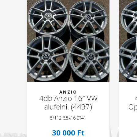
ANZIO
4db Anzio 16″ VW
alufelni. (4497)
Op
5/112 6.5x16 ET41
30 000 Ft