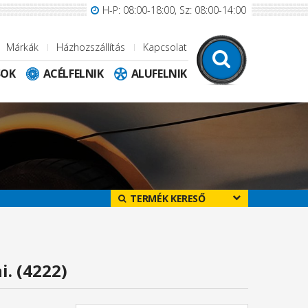
H-P: 08:00-18:00, Sz: 08:00-14:00
Márkák
Házhozszállítás
Kapcsolat
SOK
ACÉLFELNIK
ALUFELNIK
TERMÉK KERESŐ
i. (4222)