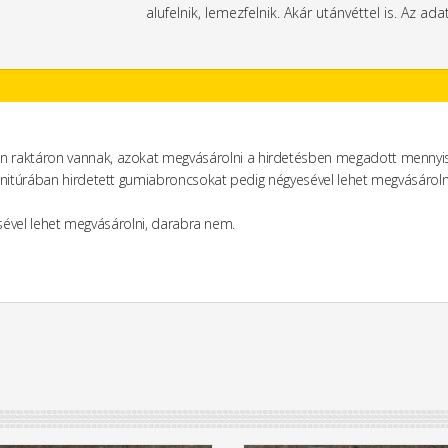
alufelnik, lemezfelnik. Akár utánvéttel is. Az ada
n raktáron vannak, azokat megvásárolni a hirdetésben megadott mennyis
rnitúrában hirdetett gumiabroncsokat pedig négyesével lehet megvásároln
yesével lehet megvásárolni, darabra nem.