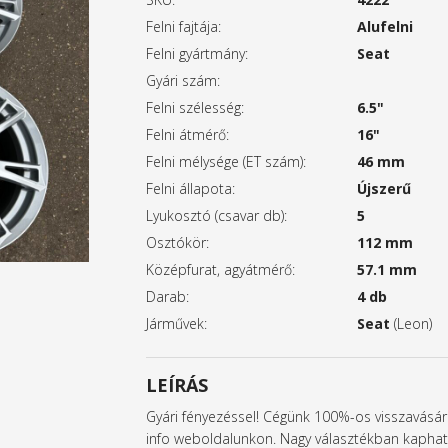
Felni fajtája:
Alufelni
Felni gyártmány:
Seat
Gyári szám:
Felni szélesség:
6.5"
Felni átmérő:
16"
Felni mélysége (ET szám):
46 mm
Felni állapota:
Újszerű
Lyukosztó (csavar db):
5
Osztókör:
112 mm
Középfurat, agyátmérő:
57.1 mm
Darab:
4 db
Járművek:
Seat
(Leon)
LEÍRÁS
Gyári fényezéssel! Cégünk 100%-os visszavásárlá
info weboldalunkon. Nagy választékban kapható