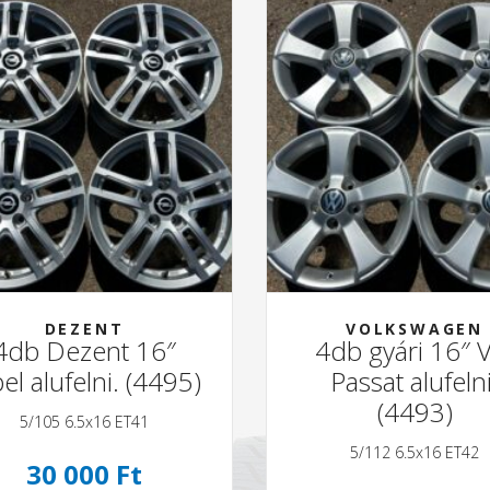
DEZENT
VOLKSWAGEN
4db Dezent 16″
4db gyári 16″ 
el alufelni. (4495)
Passat alufelni
(4493)
5/105 6.5x16 ET41
5/112 6.5x16 ET42
30 000 Ft