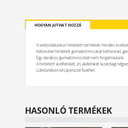
HOGYAN JUTHAT HOZZÁ
A weboldalunkon hirdetett termékek minden esetbe
Kettesével hirdetett gumiabroncsokat kettesével, ga
Egy darabos gumiabroncsokat nem forgalmazunk.
A hirdetett acélfelniket, és alufelniket kizárólag nég
Üzletünkben készpénzzel fizethet.
HASONLÓ TERMÉKEK