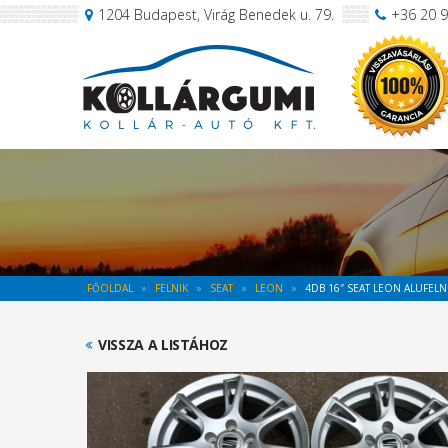
1204 Budapest, Virág Benedek u. 79.
+36 20 
FŐOLDAL
FELNIK
SEAT
LEON
4DB 16″ SEAT LEON ALUFELNI
VISSZA A LISTÁHOZ