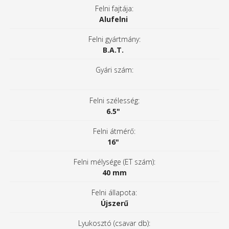
Felni fajtája:
Alufelni
Felni gyártmány:
B.A.T.
Gyári szám:
Felni szélesség:
6.5"
Felni átmérő:
16"
Felni mélysége (ET szám):
40 mm
Felni állapota:
Újszerű
Lyukosztó (csavar db):