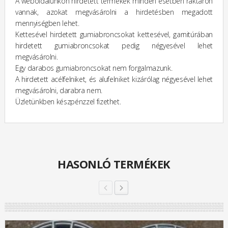
A weboldalunkon hirdetett termékek minden esetben raktáron
vannak, azokat megvásárolni a hirdetésben megadott
mennyiségben lehet.
Kettesével hirdetett gumiabroncsokat kettesével, garnitúrában
hirdetett gumiabroncsokat pedig négyesével lehet
megvásárolni.
Egy darabos gumiabroncsokat nem forgalmazunk.
A hirdetett acélfelniket, és alufelniket kizárólag négyesével lehet
megvásárolni, darabra nem.
Üzletünkben készpénzzel fizethet.
HASONLÓ TERMÉKEK