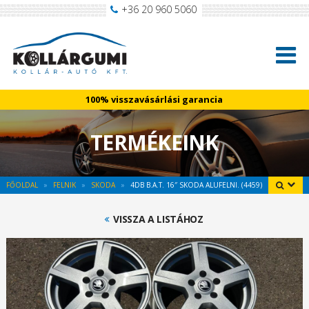
+36 20 960 5060
100% visszavásárlási garancia
TERMÉKEINK
FŐOLDAL
FELNIK
SKODA
4DB B.A.T. 16″ SKODA ALUFELNI. (4459)
VISSZA A LISTÁHOZ