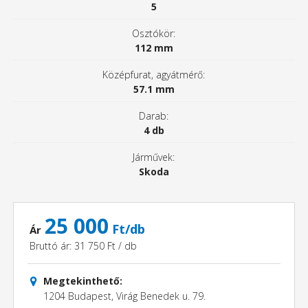
5
Osztókör:
112 mm
Középfurat, agyátmérő:
57.1 mm
Darab:
4 db
Járművek:
Skoda
25 000
Ft/db
Ár
Bruttó ár: 31 750 Ft / db
Megtekinthető:
1204 Budapest, Virág Benedek u. 79.