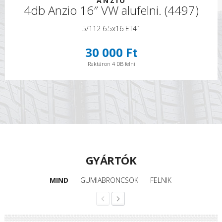
ANZIO
4db Anzio 16″ VW alufelni. (4497)
5/112 6.5x16 ET41
30 000 Ft
Raktáron 4 DB felni
GYÁRTÓK
MIND
GUMIABRONCSOK
FELNIK