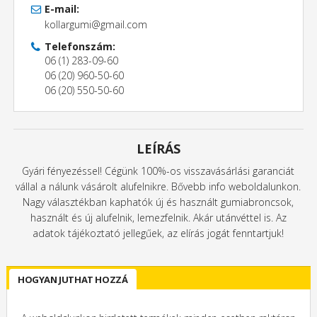
E-mail:
kollargumi@gmail.com
Telefonszám:
06 (1) 283-09-60
06 (20) 960-50-60
06 (20) 550-50-60
LEÍRÁS
Gyári fényezéssel! Cégünk 100%-os visszavásárlási garanciát
vállal a nálunk vásárolt alufelnikre. Bővebb info weboldalunkon.
Nagy választékban kaphatók új és használt gumiabroncsok,
használt és új alufelnik, lemezfelnik. Akár utánvéttel is. Az
adatok tájékoztató jellegűek, az elírás jogát fenntartjuk!
HOGYAN JUTHAT HOZZÁ