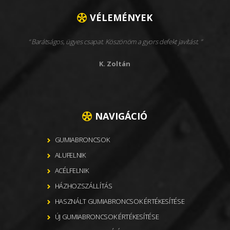
VÉLEMÉNYEK
Barátságos, ügyes csapat. Köszönöm a gyors defekt javítást.
K. Zoltán
NAVIGÁCIÓ
GUMIABRONCSOK
ALUFELNIK
ACÉLFELNIK
HÁZHOZSZÁLLÍTÁS
HASZNÁLT GUMIABRONCSOK ÉRTÉKESÍTÉSE
ÚJ GUMIABRONCSOK ÉRTÉKESÍTÉSE