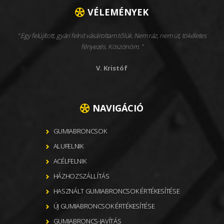
VÉLEMÉNYEK
Egy felújított, gyári felnit vásároltam tőlük. Nem ráz, nem üt, tökéletes
fényezés. Köszönöm.
V. Kristóf
NAVIGÁCIÓ
GUMIABRONCSOK
ALUFELNIK
ACÉLFELNIK
HÁZHOZSZÁLLÍTÁS
HASZNÁLT GUMIABRONCSOK ÉRTÉKESÍTÉSE
ÚJ GUMIABRONCSOK ÉRTÉKESÍTÉSE
GUMIABRONCS-JAVÍTÁS