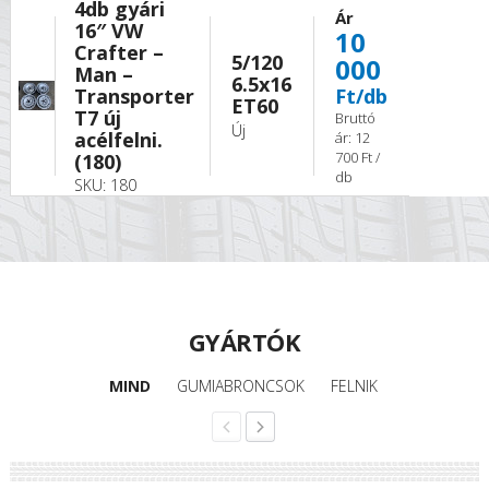
4db gyári
Ár
16″ VW
10
Crafter –
5/120
000
Man –
6.5x16
Transporter
Ft/db
ET60
T7 új
Bruttó
Új
acélfelni.
ár: 12
700 Ft /
(180)
db
SKU: 180
GYÁRTÓK
MIND
GUMIABRONCSOK
FELNIK