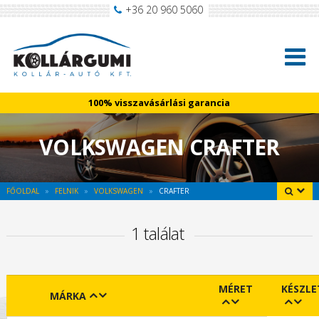
+36 20 960 5060
100% visszavásárlási garancia
VOLKSWAGEN CRAFTER
FŐOLDAL
FELNIK
VOLKSWAGEN
CRAFTER
1 találat
MÉRET
KÉSZLE
MÁRKA