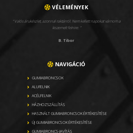
VÉLEMÉNYEK
Valós árukészlet, azonnal raktárról. Nem kellett napokat várnom a
kiszemelt felnire.
B. Tibor
NAVIGÁCIÓ
GUMIABRONCSOK
ALUFELNIK
ACÉLFELNIK
HÁZHOZSZÁLLÍTÁS
HASZNÁLT GUMIABRONCSOK ÉRTÉKESÍTÉSE
ÚJ GUMIABRONCSOK ÉRTÉKESÍTÉSE
GUMIABRONCS-JAVÍTÁS