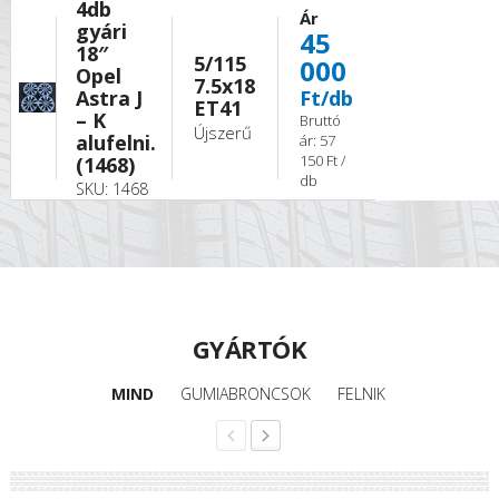
4db
Ár
gyári
45
18″
5/115
000
Opel
7.5x18
Astra J
Ft/db
ET41
– K
Bruttó
Újszerű
alufelni.
ár: 57
150 Ft /
(1468)
db
SKU: 1468
GYÁRTÓK
MIND
GUMIABRONCSOK
FELNIK