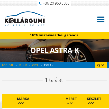
+36 20 960 5060
100% visszavásárlási garancia
OPEL ASTRA K
FŐOLDAL
FELNIK
OPEL
ASTRA K
1 találat
MÁRKA
MÉRET
KÉSZLET