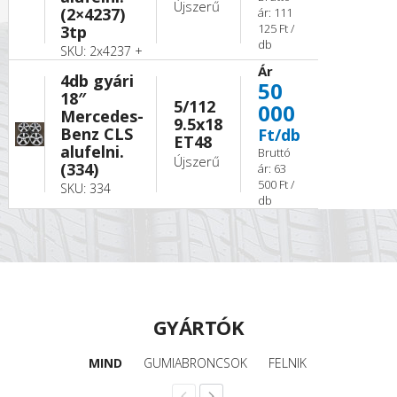
Újszerű
(2×4237)
ár: 111
125 Ft /
3tp
db
SKU: 2x4237 +
Ár
4db gyári
50
18″
5/112
000
Mercedes-
9.5x18
Benz CLS
Ft/db
ET48
alufelni.
Bruttó
Újszerű
(334)
ár: 63
500 Ft /
SKU: 334
db
GYÁRTÓK
MIND
GUMIABRONCSOK
FELNIK