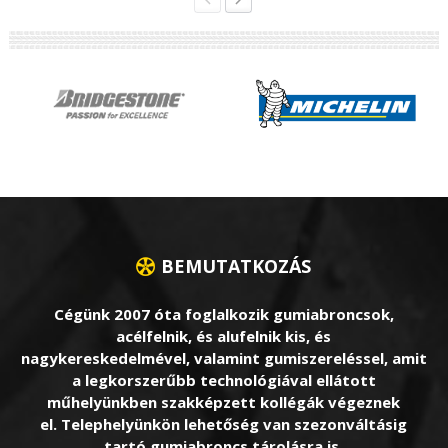
BEMUTATKOZÁS
Cégünk 2007 óta foglalkozik gumiabroncsok,
acélfelnik, és alufelnik kis, és
nagykereskedelmével, valamint gumiszereléssel, amit
a legkorszerűbb technológiával ellátott
műhelyünkben szakképzett kollégák végeznek
el. Telephelyünkön lehetőség van szezonváltásig
tartó gumiabroncs tárolásra is.