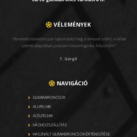
VÉLEMÉNYEK
Rendelést követően pár napon belül meg is érkezett a felni, a leírtak
szerinti állapotban, precízen becsomagolva. Köszönöm
T. Gergő
NAVIGÁCIÓ
GUMIABRONCSOK
ALUFELNIK
ACÉLFELNIK
HÁZHOZSZÁLLÍTÁS
HASZNÁLT GUMIABRONCSOK ÉRTÉKESÍTÉSE