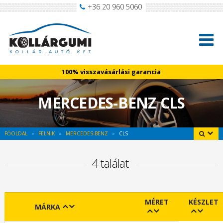
+36 20 960 5060
100% visszavásárlási garancia
MERCEDES-BENZ CLS
FŐOLDAL
FELNIK
MERCEDES-BENZ
CLS
4 találat
MÉRET
KÉSZLET
MÁRKA