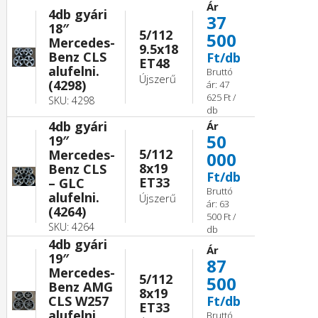
Ár
4db gyári
37
18″
5/112
500
Mercedes-
9.5x18
Benz CLS
Ft/db
ET48
alufelni.
Bruttó
Újszerű
(4298)
ár: 47
625 Ft /
SKU: 4298
db
4db gyári
Ár
50
19″
5/112
Mercedes-
000
8x19
Benz CLS
Ft/db
ET33
– GLC
Bruttó
alufelni.
Újszerű
ár: 63
(4264)
500 Ft /
SKU: 4264
db
4db gyári
Ár
19″
87
Mercedes-
5/112
500
Benz AMG
8x19
CLS W257
Ft/db
ET33
alufelni.
Bruttó