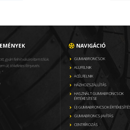
LEMÉNYEK
NAVIGÁCIÓ
GUMIABRONCSOK
ott, gyári felnit vásároltam tőlük.
m üt, tökéletes fényezés.
ALUFELNIK
.
ACÉLFELNIK
f
HÁZHOZSZÁLLÍTÁS
HASZNÁLT GUMIABRONCSOK
ÉRTÉKESÍTÉSE
ÚJ GUMIABRONCSOK ÉRTÉKESÍTÉ
GUMIABRONCS-JAVÍTÁS
CENTRÍROZÁS