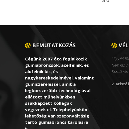
BEMUTATKOZÁS
VÉ
Cégünk 2007 óta foglalkozik
Egy felújít
gumiabroncsok, acélfelnik, és
Nem ráz, ne
alufelnik kis, és
Köszönöm
nagykereskedelmével, valamint
gumiszereléssel, amit a
V. Kristó
legkorszerűbb technológiával
ellátott műhelyünkben
szakképzett kollégák
végeznek el. Telephelyünkön
lehetőség van szezonváltásig
tartó gumiabroncs tárolásra
is.