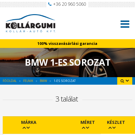
+36 20 960 5060
100% visszavásárlási garancia
BMW 1-ES SOROZAT
FŐOLDAL
FELNIK
BMW
1-ES SOROZAT
3 találat
MÁRKA
MÉRET
KÉSZLET