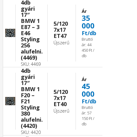
4db
gyári
Ár
17″
35
BMW 1
5/120
000
E87 – 3
7x17
E46
Ft/db
ET47
Styling
Bruttó
Újszerű
256
ár: 44
450 Ft /
alufelni.
db
(4469)
SKU: 4469
4db
gyári
Ár
17″
45
BMW 1
5/120
000
F20 –
7x17
F21
Ft/db
ET40
Styling
Bruttó
Újszerű
380
ár: 57
150 Ft /
alufelni.
db
(4420)
SKU: 4420