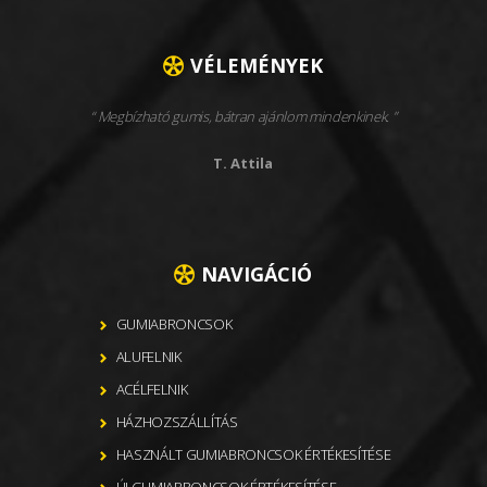
VÉLEMÉNYEK
Megbízható gumis, bátran ajánlom mindenkinek.
T. Attila
NAVIGÁCIÓ
GUMIABRONCSOK
ALUFELNIK
ACÉLFELNIK
HÁZHOZSZÁLLÍTÁS
HASZNÁLT GUMIABRONCSOK ÉRTÉKESÍTÉSE
ÚJ GUMIABRONCSOK ÉRTÉKESÍTÉSE