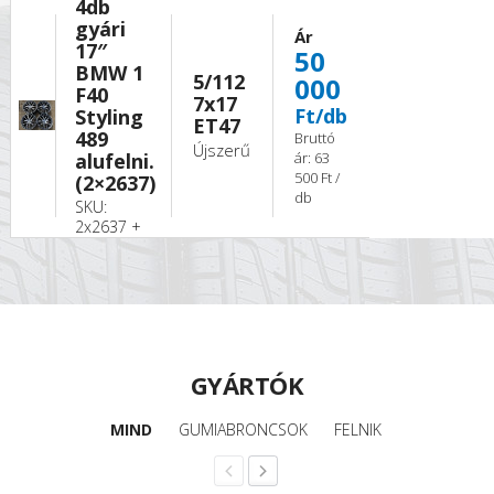
4db
gyári
Ár
17″
50
BMW 1
5/112
000
F40
7x17
Ft/db
Styling
ET47
489
Bruttó
Újszerű
alufelni.
ár: 63
500 Ft /
(2×2637)
db
SKU:
2x2637 +
GYÁRTÓK
MIND
GUMIABRONCSOK
FELNIK