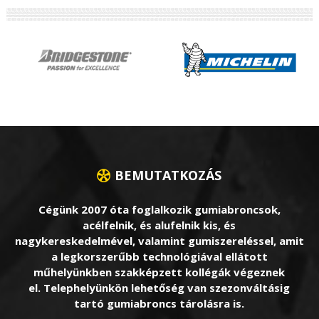
BEMUTATKOZÁS
Cégünk 2007 óta foglalkozik gumiabroncsok,
acélfelnik, és alufelnik kis, és
nagykereskedelmével, valamint gumiszereléssel, amit
a legkorszerűbb technológiával ellátott
műhelyünkben szakképzett kollégák végeznek
el. Telephelyünkön lehetőség van szezonváltásig
tartó gumiabroncs tárolásra is.