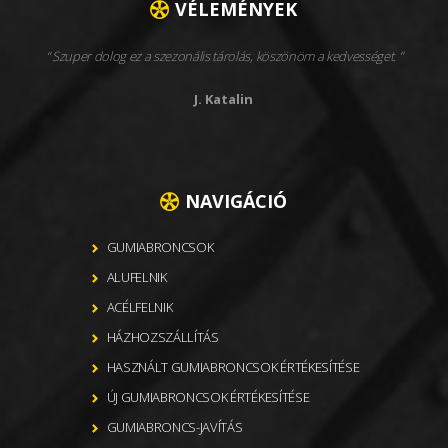
VÉLEMÉNYEK
Szuper dolog ez a szezonális tárolás, köszönöm a kedvességet.
J. Katalin
NAVIGÁCIÓ
GUMIABRONCSOK
ALUFELNIK
ACÉLFELNIK
HÁZHOZSZÁLLÍTÁS
HASZNÁLT GUMIABRONCSOK ÉRTÉKESÍTÉSE
ÚJ GUMIABRONCSOK ÉRTÉKESÍTÉSE
GUMIABRONCS-JAVÍTÁS