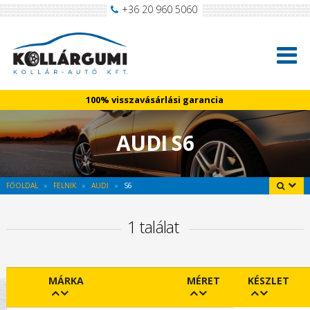
+36 20 960 5060
100% visszavásárlási garancia
AUDI S6
FŐOLDAL
FELNIK
AUDI
S6
1 találat
MÁRKA
MÉRET
KÉSZLET