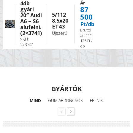
4db
Ár
87
gyári
5/112
20″ Audi
500
8.5x20
A6 – S6
Ft/db
ET43
alufelni.
Bruttó
(2×3741)
Újszerű
ár: 111
SKU:
125 Ft /
2x3741
db
GYÁRTÓK
MIND
GUMIABRONCSOK
FELNIK