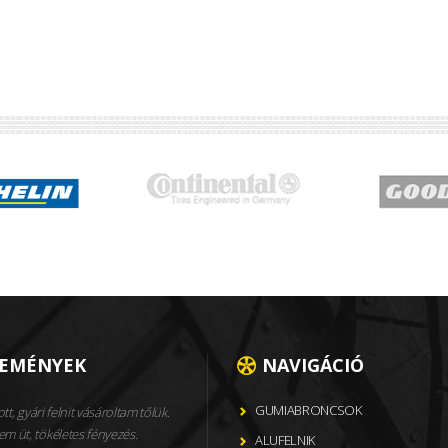
LEMÉNYEK
NAVIGÁCIÓ
GUMIABRONCSOK
ott, gyári felnit vásároltam tőlük.
m üt, tökéletes fényezés.
ALUFELNIK