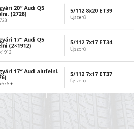
gyári 20″ Audi Q5
5/112 8x20 ET39
lni. (2728)
Újszerű
2728
gyári 17″ Audi Q5
5/112 7x17 ET34
elni (2×1912)
Újszerű
2x1912 +
gyári 17″ Audi alufelni.
5/112 7x17 ET37
76)
Újszerű
2x576 +