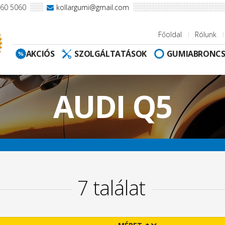
960 5060
kollargumi@gmail.com
Főoldal
Rólunk
AKCIÓS
SZOLGÁLTATÁSOK
GUMIABRONC
AUDI Q5
7 találat