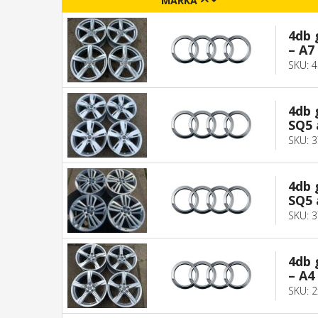
MÁRKA
4db 
– A7 
SKU: 
4db 
SQ5 
SKU: 
4db 
SQ5 
SKU: 
4db 
– A4 
SKU: 