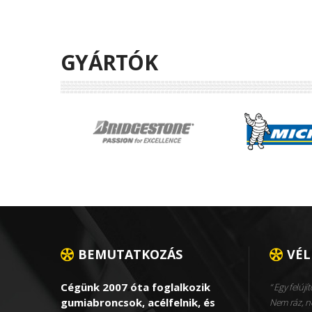
GYÁRTÓK
BEMUTATKOZÁS
VÉ
Cégünk 2007 óta foglalkozik
Egy felújít
gumiabroncsok, acélfelnik, és
Nem ráz, ne