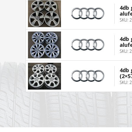
4db 
alufe
SKU: 
4db 
aluf
SKU: 
4db 
(2×5
SKU: 