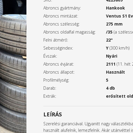
Abroncs gyártmány:
Hankook
Abroncs mintázat:
Ventus S1 Ev
Abroncs szélesség:
275 mm
Abroncs oldalfal magasság:
/35
(a széles
Felni átmérő:
22"
Sebességindex:
Y
(300 km/h)
Évszak:
Nyári
Abroncs évjárat:
2111
(11. hét 
Abroncs állapot:
Használt
Profilmélység:
5
Darab:
4 db
Extrák:
erősített old
LEÍRÁS
Szerelési garanciával. Ugyanitt nagy választék
használt alufelnik, lemezfelnik. Akár utánvétte