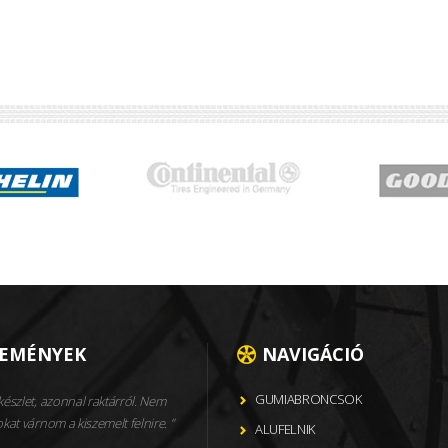
LEMÉNYEK
NAVIGÁCIÓ
GUMIABRONCSOK
észlet, azonnal raktárról. Nem
okat várnom a kiszemelt felnire.
ALUFELNIK