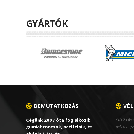
GYÁRTÓK
BEMUTATKOZÁS
VÉ
Cégünk 2007 óta foglalkozik
Valós áruk
gumiabroncsok, acélfelnik, és
kellett nap
alufelnik kis, és