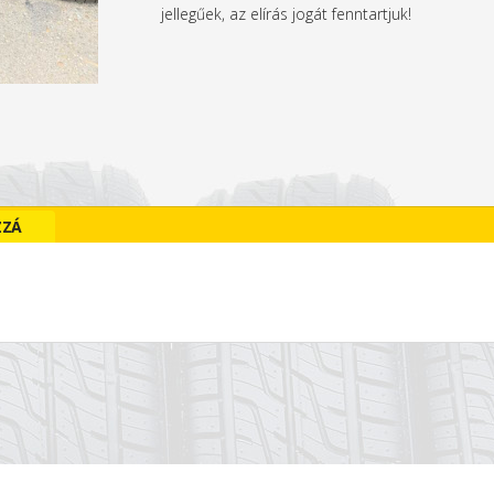
jellegűek, az elírás jogát fenntartjuk!
ZZÁ