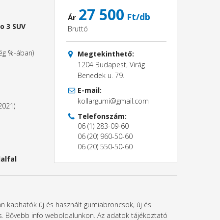
27 500
Ft/db
Ár
o 3 SUV
Bruttó
ség %-ában)
Megtekinthető:
1204 Budapest, Virág
Benedek u. 79.
E-mail:
kollargumi@gmail.com
2021)
Telefonszám:
06 (1) 283-09-60
06 (20) 960-50-60
06 (20) 550-50-60
alfal
ban kaphatók új és használt gumiabroncsok, új és
l is. Bővebb info weboldalunkon. Az adatok tájékoztató