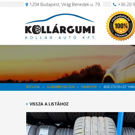
1204 Budapest, Virág Benedek u. 79.
+36 20 
FŐOLDAL
GUMIABRONCSOK
HANKOOK
4DB 275/35×22″ HA
VISSZA A LISTÁHOZ