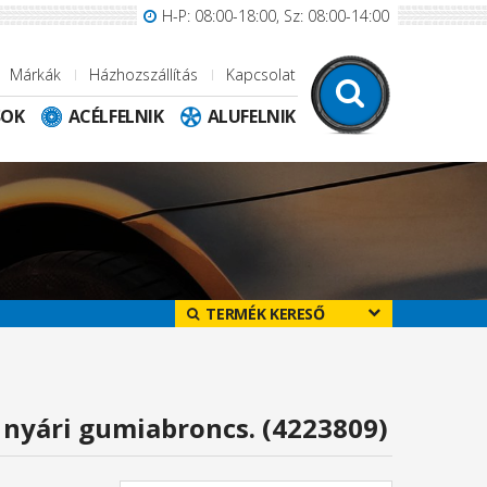
H-P: 08:00-18:00, Sz: 08:00-14:00
Márkák
Házhozszállítás
Kapcsolat
SOK
ACÉLFELNIK
ALUFELNIK
TERMÉK KERESŐ
nyári gumiabroncs. (4223809)