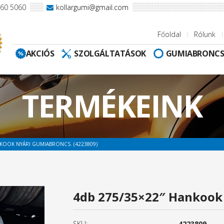
960 5060
kollargumi@gmail.com
Főoldal
Rólunk
AKCIÓS
SZOLGÁLTATÁSOK
GUMIABRONC
TERMÉKEINK
NKOOK NYÁRI GUMIABRONCS. (4223809)
4db 275/35×22″ Hankook 
SKU:
4223809