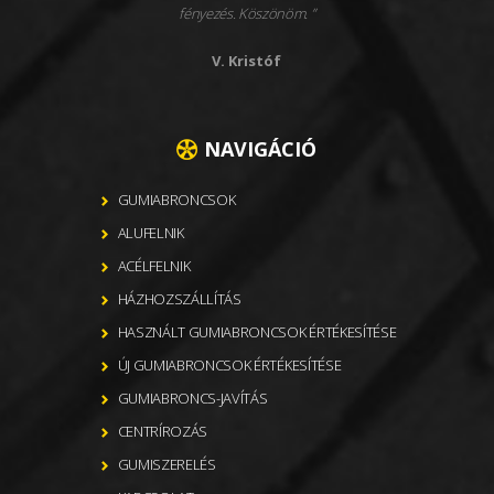
fényezés. Köszönöm.
V. Kristóf
NAVIGÁCIÓ
GUMIABRONCSOK
ALUFELNIK
ACÉLFELNIK
HÁZHOZSZÁLLÍTÁS
HASZNÁLT GUMIABRONCSOK ÉRTÉKESÍTÉSE
ÚJ GUMIABRONCSOK ÉRTÉKESÍTÉSE
GUMIABRONCS-JAVÍTÁS
CENTRÍROZÁS
GUMISZERELÉS