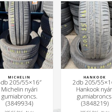
MICHELIN
HANKOOK
4db 205/55×16″
2db 205/55×1
Michelin nyári
Hankook nyár
gumiabroncs.
gumiabroncs
(3849934)
(3848219)