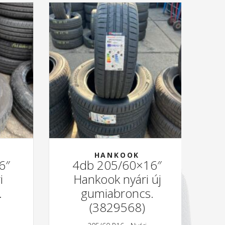
HANKOOK
6″
4db 205/60×16″
i
Hankook nyári új
.
gumiabroncs.
(3829568)