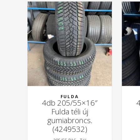
FULDA
4db 205/55×16″
Fulda téli új
gumiabroncs.
(4249532)