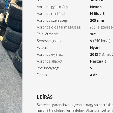
Abroncs gyártmány:
Nexen
Abroncs mintázat:
N Blue S
Abroncs szélesség:
205 mm
Abroncs oldalfal magasság:
/55
(a széles
Felni átmérő:
16"
Sebességindex:
V
(240 km/h)
Évszak:
Nyári
Abroncs évjárat:
2013
(13. hét 
Abroncs állapot:
Használt
Profilmélység:
5
Darab:
4 db
LEÍRÁS
Szerelési garanciával. Ugyanitt nagy választék
használt alufelnik, lemezfelnik. Akár utánvétte