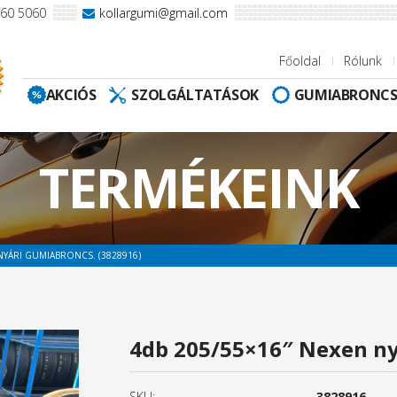
960 5060
kollargumi@gmail.com
Főoldal
Rólunk
AKCIÓS
SZOLGÁLTATÁSOK
GUMIABRONC
TERMÉKEINK
NYÁRI GUMIABRONCS. (3828916)
4db 205/55×16″ Nexen ny
SKU:
3828916