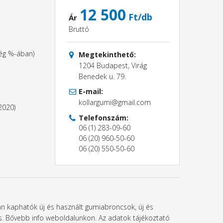
12 500
Ft/db
Ár
Bruttó
ség %-ában)
Megtekinthető:
1204 Budapest, Virág
Benedek u. 79.
E-mail:
kollargumi@gmail.com
2020)
Telefonszám:
06 (1) 283-09-60
06 (20) 960-50-60
06 (20) 550-50-60
ban kaphatók új és használt gumiabroncsok, új és
l is. Bővebb info weboldalunkon. Az adatok tájékoztató