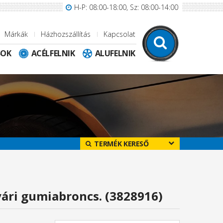
H-P: 08:00-18:00, Sz: 08:00-14:00
Márkák
Házhozszállítás
Kapcsolat
SOK
ACÉLFELNIK
ALUFELNIK
TERMÉK KERESŐ
ári gumiabroncs. (3828916)