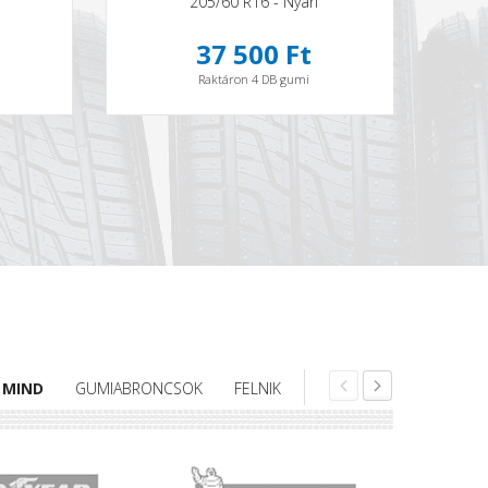
205/60 R16 - Nyári
37 500 Ft
Raktáron 4 DB gumi
MIND
GUMIABRONCSOK
FELNIK