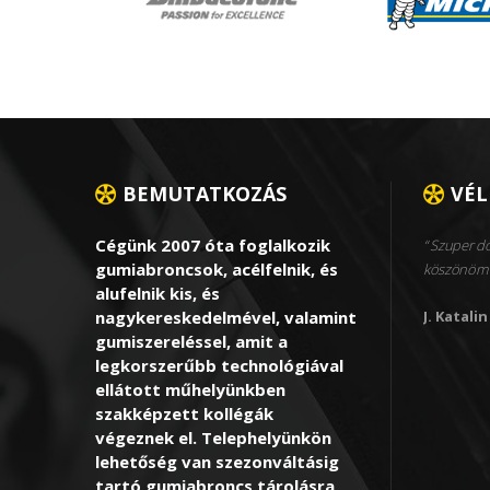
BEMUTATKOZÁS
VÉ
Cégünk 2007 óta foglalkozik
Szuper dol
gumiabroncsok, acélfelnik, és
köszönöm 
alufelnik kis, és
nagykereskedelmével, valamint
J. Katalin
gumiszereléssel, amit a
legkorszerűbb technológiával
ellátott műhelyünkben
szakképzett kollégák
végeznek el. Telephelyünkön
lehetőség van szezonváltásig
tartó gumiabroncs tárolásra