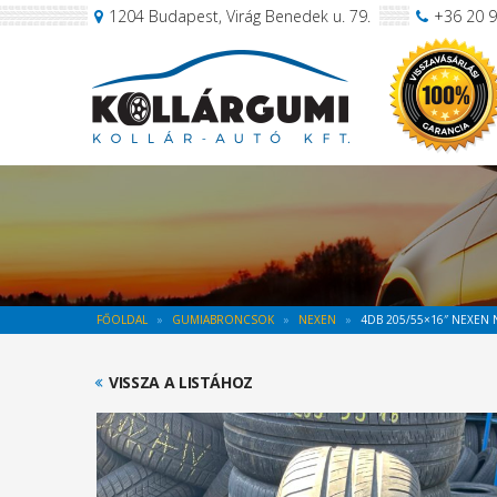
1204 Budapest, Virág Benedek u. 79.
+36 20 
FŐOLDAL
GUMIABRONCSOK
NEXEN
4DB 205/55×16″ NEXEN 
VISSZA A LISTÁHOZ