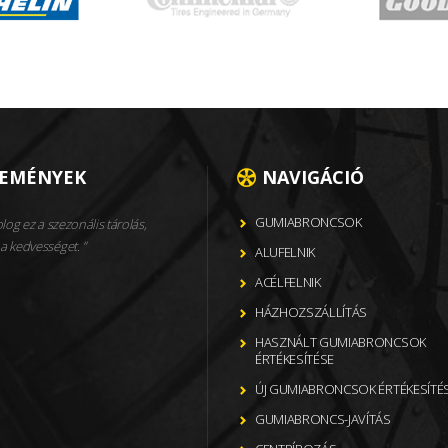
LEMÉNYEK
NAVIGÁCIÓ
GUMIABRONCSOK
og ez a szezonális tárolás,
a kedvességet.
ALUFELNIK
ACÉLFELNIK
HÁZHOZSZÁLLÍTÁS
HASZNÁLT GUMIABRONCSOK
ÉRTÉKESÍTÉSE
ÚJ GUMIABRONCSOK ÉRTÉKESÍTÉ
GUMIABRONCS-JAVÍTÁS