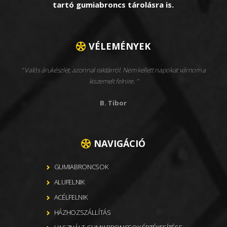
tartó gumiabroncs tárolásra is.
VÉLEMÉNYEK
Valós árukészlet, azonnal raktárról. Nem kellett napokat várnom a
kiszemelt felnire.
B. Tibor
NAVIGÁCIÓ
GUMIABRONCSOK
ALUFELNIK
ACÉLFELNIK
HÁZHOZSZÁLLÍTÁS