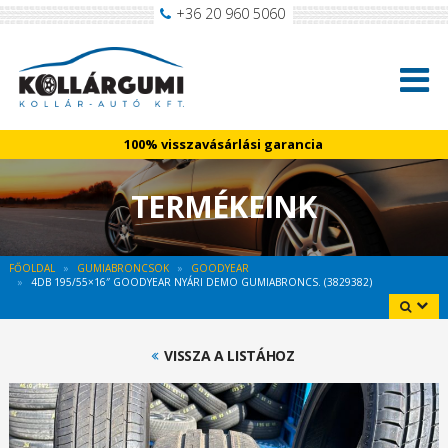
+36 20 960 5060
100% visszavásárlási garancia
TERMÉKEINK
FŐOLDAL
GUMIABRONCSOK
GOODYEAR
4DB 195/55×16″ GOODYEAR NYÁRI DEMO GUMIABRONCS. (3829382)
VISSZA A LISTÁHOZ