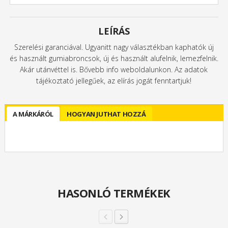
LEÍRÁS
Szerelési garanciával. Ugyanitt nagy választékban kaphatók új
és használt gumiabroncsok, új és használt alufelnik, lemezfelnik.
Akár utánvéttel is. Bővebb info weboldalunkon. Az adatok
tájékoztató jellegűek, az elírás jogát fenntartjuk!
A MÁRKÁRÓL
HOGYAN JUTHAT HOZZÁ
HASONLÓ TERMÉKEK