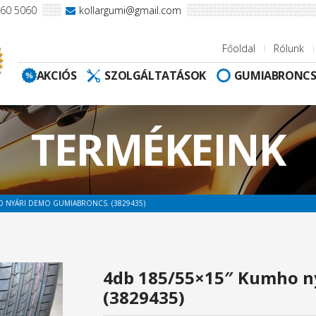
960 5060
kollargumi@gmail.com
Főoldal
Rólunk
AKCIÓS
SZOLGÁLTATÁSOK
GUMIABRONC
TERMÉKEINK
O NYÁRI DEMO GUMIABRONCS. (3829435)
4db 185/55×15″ Kumho n
(3829435)