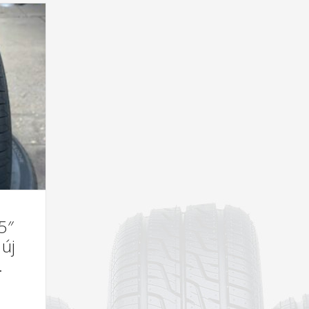
5″
 új
.