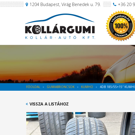
1204 Budapest, Virág Benedek u. 79.
+36 20 
FŐOLDAL
GUMIABRONCSOK
KUMHO
4DB 185/55×15″ KUMH
VISSZA A LISTÁHOZ