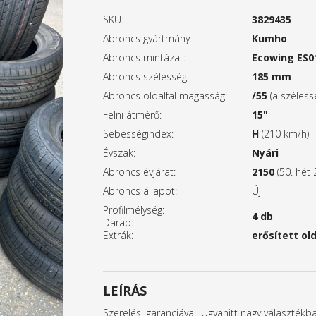
SKU:
3829435
Abroncs gyártmány:
Kumho
Abroncs mintázat:
Ecowing ES0
Abroncs szélesség:
185 mm
Abroncs oldalfal magasság:
/55
(a széles
Felni átmérő:
15"
Sebességindex:
H
(210 km/h)
Évszak:
Nyári
Abroncs évjárat:
2150
(50. hét 
Abroncs állapot:
Új
Profilmélység:
4 db
Darab:
Extrák:
erősített old
LEÍRÁS
Szerelési garanciával. Ugyanitt nagy választék