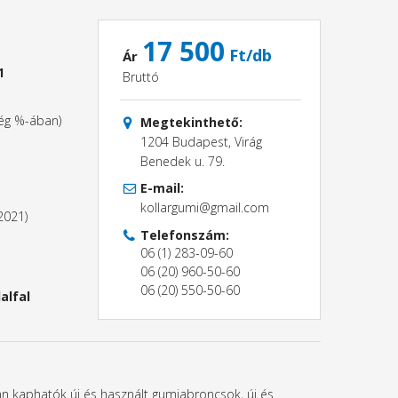
17 500
Ft/db
Ár
1
Bruttó
ség %-ában)
Megtekinthető:
1204 Budapest, Virág
Benedek u. 79.
E-mail:
kollargumi@gmail.com
2021)
Telefonszám:
06 (1) 283-09-60
06 (20) 960-50-60
06 (20) 550-50-60
alfal
ban kaphatók új és használt gumiabroncsok, új és