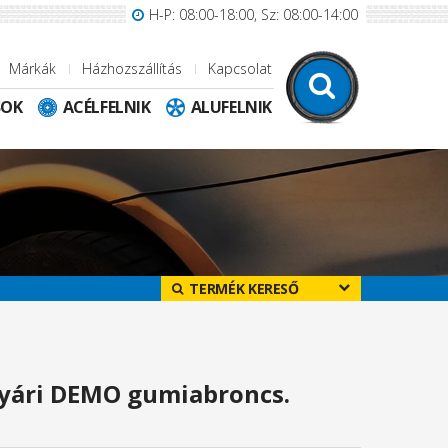
H-P: 08:00-18:00, Sz: 08:00-14:00
Márkák
Házhozszállítás
Kapcsolat
SOK
ACÉLFELNIK
ALUFELNIK
TERMÉK KERESŐ
yári DEMO gumiabroncs.