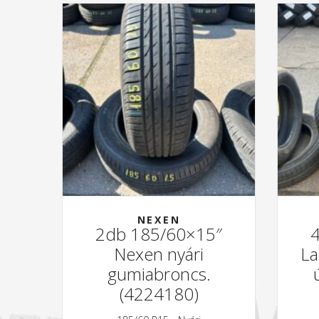
NEXEN
2db 185/60×15″
Nexen nyári
La
gumiabroncs.
(4224180)