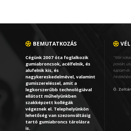
BEMUTATKOZÁS
VÉ
Cégünk 2007 óta foglalkozik
Már sokad
gumiabroncsok, acélfelnik, és
postán, utá
alufelnik kis, és
kaptam és 
nagykereskedelmével, valamint
hirdetésbe
gumiszereléssel, amit a
legkorszerűbb technológiával
Ö. Zoltá
ellátott műhelyünkben
szakképzett kollégák
végeznek el. Telephelyünkön
lehetőség van szezonváltásig
tartó gumiabroncs tárolásra
is.