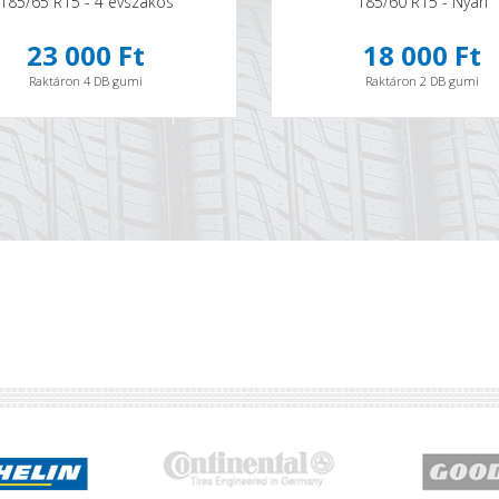
185/65 R15 - 4 évszakos
185/60 R15 - Nyári
23 000 Ft
18 000 Ft
Raktáron 4 DB gumi
Raktáron 2 DB gumi