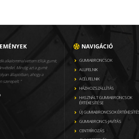
LEMÉNYEK
NAVIGÁCIÓ
GUMIABRONCSOK
ik alkalommal vettem tőlük gumit,
nvétellel. Mindig azt a gumit
ALUFELNIK
olyan állapotban, ahogy a
ACÉLFELNIK
n szerepelt.
HÁZHOZSZÁLLÍTÁS
n
HASZNÁLT GUMIABRONCSOK
ÉRTÉKESÍTÉSE
ÚJ GUMIABRONCSOK ÉRTÉKESÍTÉ
GUMIABRONCS-JAVÍTÁS
CENTRÍROZÁS