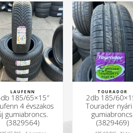
LAUFENN
TOURADOR
4db 185/65×15″
2db 185/60×1
ufenn 4 évszakos
Tourader nyári
új gumiabroncs.
gumiabroncs
(3829564)
(3829469)