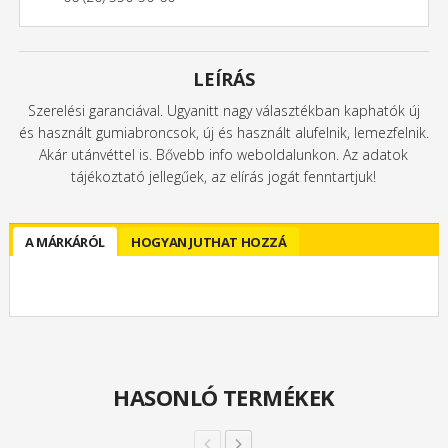
LEÍRÁS
Szerelési garanciával. Ugyanitt nagy választékban kaphatók új
és használt gumiabroncsok, új és használt alufelnik, lemezfelnik.
Akár utánvéttel is. Bővebb info weboldalunkon. Az adatok
tájékoztató jellegűek, az elírás jogát fenntartjuk!
A MÁRKÁRÓL
HOGYAN JUTHAT HOZZÁ
HASONLÓ TERMÉKEK