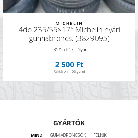
MICHELIN
4db 235/55×17″ Michelin nyári
gumiabroncs. (3829095)
235/55 R17 - Nyári
2 500 Ft
Raktáron 4 DB gumi
GYÁRTÓK
MIND
GUMIABRONCSOK
FELNIK