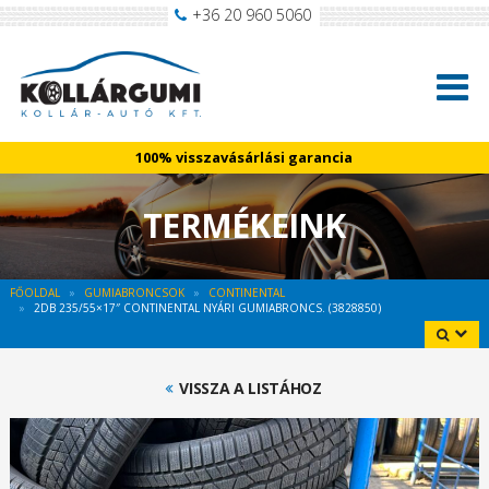
+36 20 960 5060
100% visszavásárlási garancia
TERMÉKEINK
FŐOLDAL
GUMIABRONCSOK
CONTINENTAL
2DB 235/55×17″ CONTINENTAL NYÁRI GUMIABRONCS. (3828850)
VISSZA A LISTÁHOZ