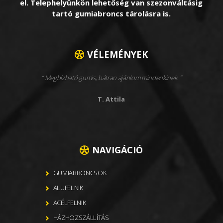
el. Telephelyünkön lehetőség van szezonváltásig
tartó gumiabroncs tárolásra is.
VÉLEMÉNYEK
Megbízható gumis, bátran ajánlom mindenkinek.
T. Attila
NAVIGÁCIÓ
GUMIABRONCSOK
ALUFELNIK
ACÉLFELNIK
HÁZHOZSZÁLLÍTÁS