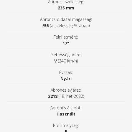
Abroncs szélesség:
235 mm
Abroncs oldalfal magasság:
/55
(a szélesség %-ában)
Felni átmérő:
17"
Sebességindex:
V
(240 km/h)
Évszak:
Nyári
Abroncs évjárat:
2218
(18. hét 2022)
Abroncs állapot:
Használt
Profilmélység:
5