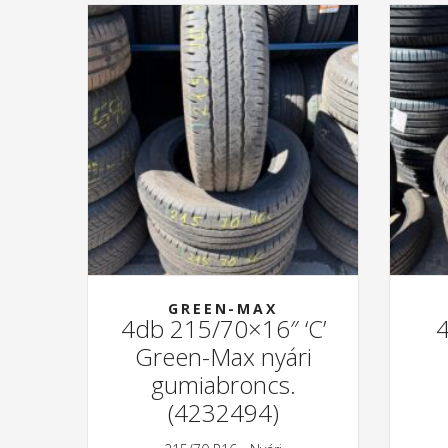
GREEN-MAX
4db 215/70×16″ ‘C’
Green-Max nyári
gumiabroncs.
(4232494)