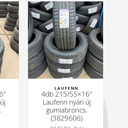
LAUFENN
6″
4db 215/55×16″
új
Laufenn nyári új
.
gumiabroncs.
(3829606)