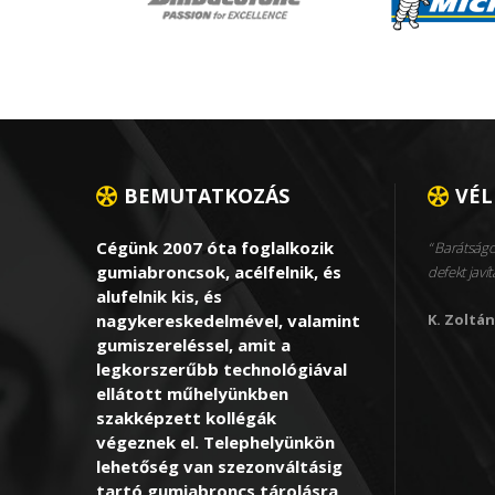
BEMUTATKOZÁS
VÉ
Cégünk 2007 óta foglalkozik
Barátságo
gumiabroncsok, acélfelnik, és
defekt javít
alufelnik kis, és
nagykereskedelmével, valamint
K. Zoltán
gumiszereléssel, amit a
legkorszerűbb technológiával
ellátott műhelyünkben
szakképzett kollégák
végeznek el. Telephelyünkön
lehetőség van szezonváltásig
tartó gumiabroncs tárolásra