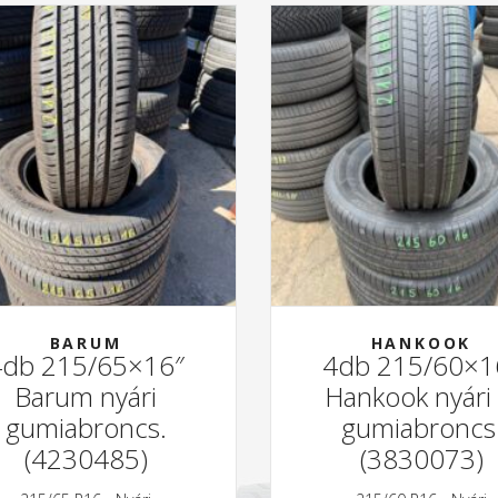
BARUM
HANKOOK
4db 215/65×16″
4db 215/60×1
Barum nyári
Hankook nyári 
gumiabroncs.
gumiabroncs
(4230485)
(3830073)