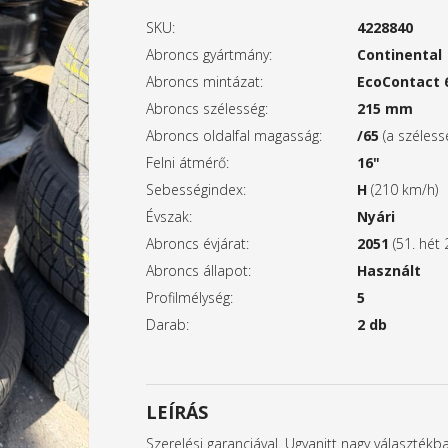
SKU:
4228840
Abroncs gyártmány:
Continental
Abroncs mintázat:
EcoContact 
Abroncs szélesség:
215 mm
Abroncs oldalfal magasság:
/65
(a széles
Felni átmérő:
16"
Sebességindex:
H
(210 km/h)
Évszak:
Nyári
Abroncs évjárat:
2051
(51. hét 
Abroncs állapot:
Használt
Profilmélység:
5
Darab:
2 db
LEÍRÁS
Szerelési garanciával. Ugyanitt nagy választék