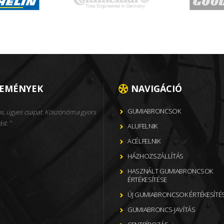
LEMÉNYEK
NAVIGÁCIÓ
GUMIABRONCSOK
s, ügyes csapat. Köszönöm a gyors
ást.
ALUFELNIK
ACÉLFELNIK
HÁZHOZSZÁLLÍTÁS
HASZNÁLT GUMIABRONCSOK
ÉRTÉKESÍTÉSE
ÚJ GUMIABRONCSOK ÉRTÉKESÍTÉ
GUMIABRONCS-JAVÍTÁS