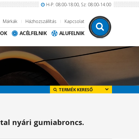
H-P: 08:00-18:00, Sz: 08:00-14:00
Márkák
Házhozszállítás
Kapcsolat
SOK
ACÉLFELNIK
ALUFELNIK
TERMÉK KERESŐ
tal nyári gumiabroncs.