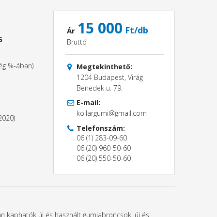
15 000
Ft/db
Ár
6
Bruttó
ség %-ában)
Megtekinthető:
1204 Budapest, Virág
Benedek u. 79.
E-mail:
kollargumi@gmail.com
2020)
Telefonszám:
06 (1) 283-09-60
06 (20) 960-50-60
06 (20) 550-50-60
ban kaphatók új és használt gumiabroncsok, új és