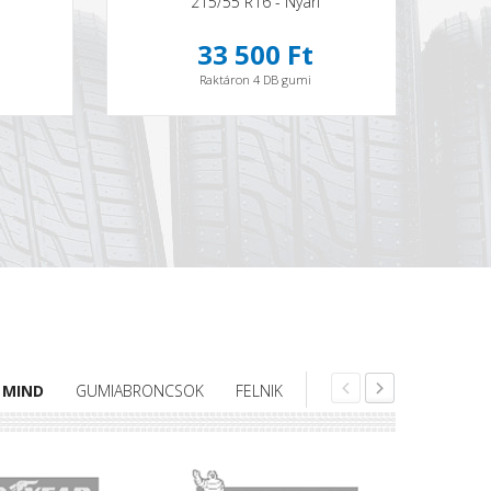
215/55 R16 - Nyári
33 500 Ft
Raktáron 4 DB gumi
MIND
GUMIABRONCSOK
FELNIK