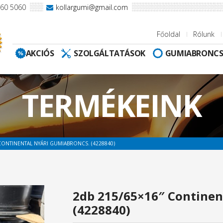
960 5060
kollargumi@gmail.com
Főoldal
Rólunk
AKCIÓS
SZOLGÁLTATÁSOK
GUMIABRONC
TERMÉKEINK
CONTINENTAL NYÁRI GUMIABRONCS. (4228840)
2db 215/65×16″ Continen
(4228840)