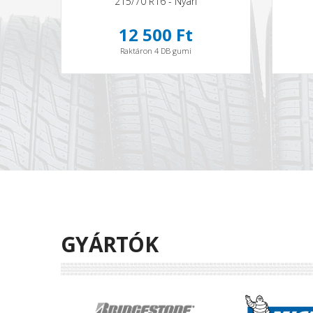
215/70 R16 - Nyári
12 500 Ft
Raktáron 4 DB gumi
GYÁRTÓK