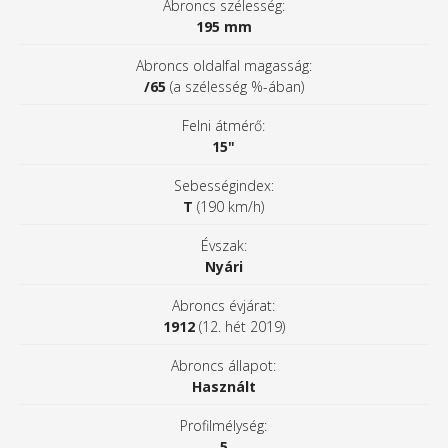
Abroncs szélesség:
195 mm
Abroncs oldalfal magasság:
/65
(a szélesség %-ában)
Felni átmérő:
15"
Sebességindex:
T
(190 km/h)
Évszak:
Nyári
Abroncs évjárat:
1912
(12. hét 2019)
Abroncs állapot:
Használt
Profilmélység:
5