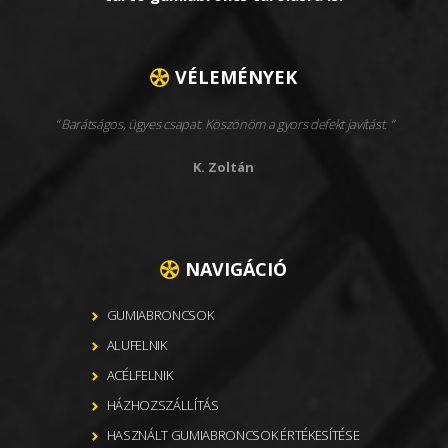
VÉLEMÉNYEK
Barátságos, ügyes csapat. Köszönöm a gyors defekt javítást.
K. Zoltán
NAVIGÁCIÓ
GUMIABRONCSOK
ALUFELNIK
ACÉLFELNIK
HÁZHOZSZÁLLÍTÁS
HASZNÁLT GUMIABRONCSOK ÉRTÉKESÍTÉSE