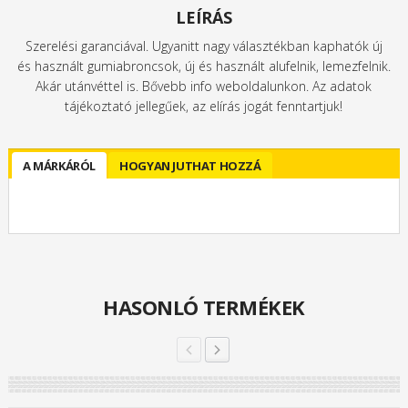
LEÍRÁS
Szerelési garanciával. Ugyanitt nagy választékban kaphatók új
és használt gumiabroncsok, új és használt alufelnik, lemezfelnik.
Akár utánvéttel is. Bővebb info weboldalunkon. Az adatok
tájékoztató jellegűek, az elírás jogát fenntartjuk!
A MÁRKÁRÓL
HOGYAN JUTHAT HOZZÁ
HASONLÓ TERMÉKEK