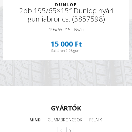
DUNLOP
2db 195/65×15″ Dunlop nyári
gumiabroncs. (3857598)
195/65 R15 - Nyári
15 000 Ft
Raktáron 2 DB gumi
GYÁRTÓK
MIND
GUMIABRONCSOK
FELNIK