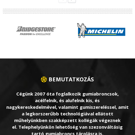
BEMUTATKOZÁS
Cégünk 2007 óta foglalkozik gumiabroncsok,
acélfelnik, és alufelnik kis, és
nagykereskedelmével, valamint gumiszereléssel, amit
a legkorszerűbb technológiával ellátott
műhelyünkben szakképzett kollégák végeznek
el. Telephelyünkön lehetőség van szezonváltásig
tartó gumiabroncs tárolásra is.