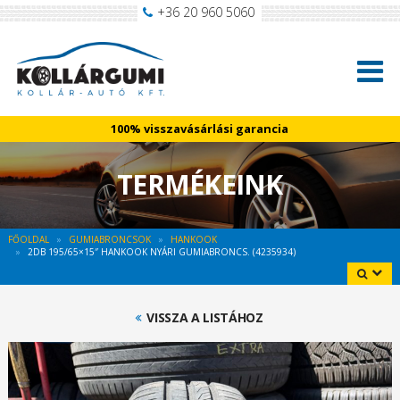
+36 20 960 5060
100% visszavásárlási garancia
TERMÉKEINK
FŐOLDAL
GUMIABRONCSOK
HANKOOK
2DB 195/65×15″ HANKOOK NYÁRI GUMIABRONCS. (4235934)
VISSZA A LISTÁHOZ