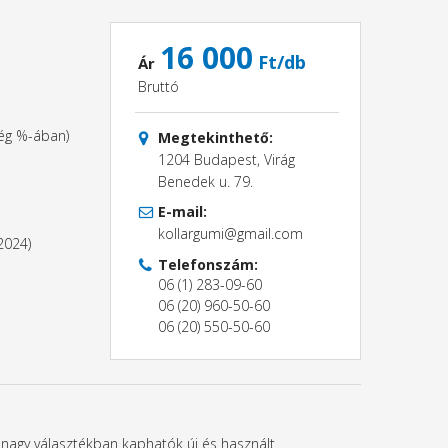
16 000
Ft/db
Ár
Bruttó
ség %-ában)
Megtekinthető:
1204 Budapest, Virág
Benedek u. 79.
E-mail:
kollargumi@gmail.com
2024)
Telefonszám:
06 (1) 283-09-60
06 (20) 960-50-60
06 (20) 550-50-60
t nagy választékban kaphatók új és használt