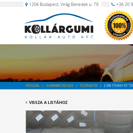
1204 Budapest, Virág Benedek u. 79.
+36 20 
FŐOLDAL
GUMIABRONCSOK
TOURADOR
2 DB 175/65×15″ T
VISSZA A LISTÁHOZ