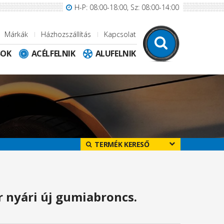
H-P: 08:00-18:00, Sz: 08:00-14:00
Márkák
Házhozszállítás
Kapcsolat
SOK
ACÉLFELNIK
ALUFELNIK
TERMÉK KERESŐ
 nyári új gumiabroncs.