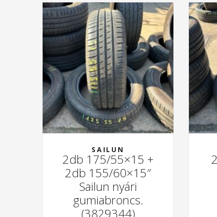
SAILUN
2db 175/55×15 +
2db 155/60×15″
Sailun nyári
gumiabroncs.
(3829344)