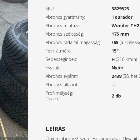
SKU:
3829523
Abroncs gyártmány:
Tourador
Abroncs mintázat:
Wonder TH2
Abroncs szélesség:
175 mm
Abroncs oldalfal magasság:
/65
(a széles
Felni átmérő:
15"
Sebességindex:
H
(210 km/h)
Évszak:
Nyári
Abroncs évjárat:
2438
(38. hét 
Abroncs állapot:
Új
Profilmélység:
2 db
Darab:
LEÍRÁS
Új gumiabroncs! Szerelési garanciával. Ugyanit