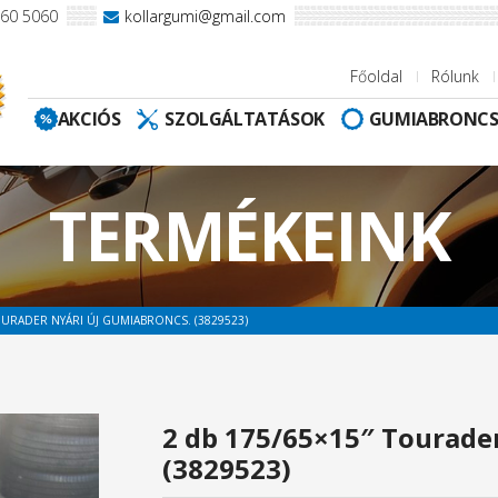
960 5060
kollargumi@gmail.com
Főoldal
Rólunk
AKCIÓS
SZOLGÁLTATÁSOK
GUMIABRONC
TERMÉKEINK
OURADER NYÁRI ÚJ GUMIABRONCS. (3829523)
2 db 175/65×15″ Tourader
(3829523)