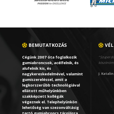
BEMUTATKOZÁS
VÉ
Cégünk 2007 óta foglalkozik
Szuper dol
gumiabroncsok, acélfelnik, és
köszönöm 
alufelnik kis, és
nagykereskedelmével, valamint
J. Katalin
gumiszereléssel, amit a
legkorszerűbb technológiával
ellátott műhelyünkben
szakképzett kollégák
végeznek el. Telephelyünkön
lehetőség van szezonváltásig
tartó gumiabroncs tárolásra