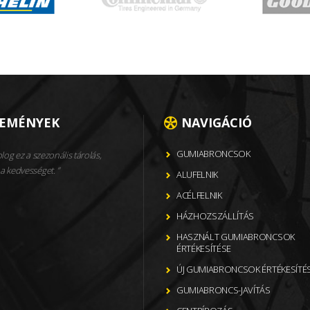
LEMÉNYEK
NAVIGÁCIÓ
GUMIABRONCSOK
og ez a szezonális tárolás,
a kedvességet.
ALUFELNIK
ACÉLFELNIK
HÁZHOZSZÁLLÍTÁS
HASZNÁLT GUMIABRONCSOK
ÉRTÉKESÍTÉSE
ÚJ GUMIABRONCSOK ÉRTÉKESÍTÉ
GUMIABRONCS-JAVÍTÁS