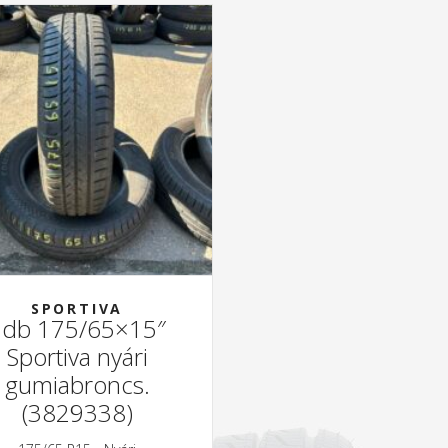
SPORTIVA
2db 175/65×15″
Sportiva nyári
gumiabroncs.
(3829338)