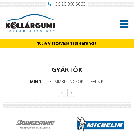
+36 20 960 5060
100% visszavásárlási garancia
GYÁRTÓK
MIND
GUMIABRONCSOK
FELNIK