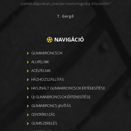
szerinti állapotban, precízen becsomagolva. Köszönöm
T. Gergő
NAVIGÁCIÓ
GUMIABRONCSOK
ALUFELNIK
ACÉLFELNIK
HÁZHOZSZÁLLÍTÁS
HASZNÁLT GUMIABRONCSOK ÉRTÉKESÍTÉSE
ÚJ GUMIABRONCSOK ÉRTÉKESÍTÉSE
GUMIABRONCS-JAVÍTÁS
CENTRÍROZÁS
GUMISZERELÉS