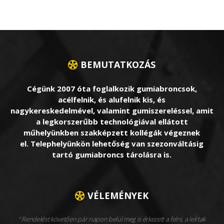
BEMUTATKOZÁS
Cégünk 2007 óta foglalkozik gumiabroncsok,
acélfelnik, és alufelnik kis, és
nagykereskedelmével, valamint gumiszereléssel, amit
a legkorszerűbb technológiával ellátott
műhelyünkben szakképzett kollégák végeznek
el. Telephelyünkön lehetőség van szezonváltásig
tartó gumiabroncs tárolásra is.
VÉLEMÉNYEK
Rendelést követően pár napon belül meg is érkezett a felni, a leírtak