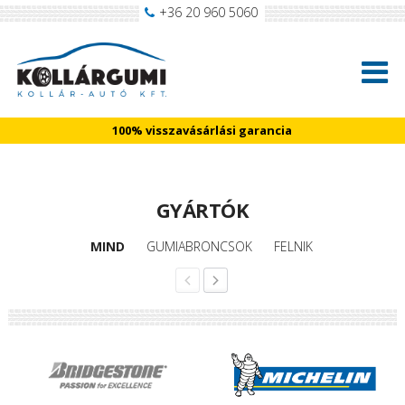
+36 20 960 5060
100% visszavásárlási garancia
GYÁRTÓK
MIND
GUMIABRONCSOK
FELNIK