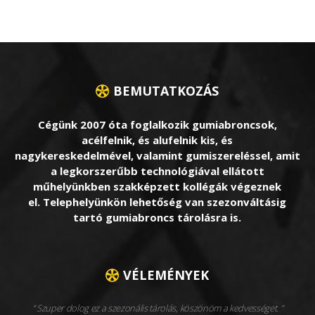
BEMUTATKOZÁS
Cégünk 2007 óta foglalkozik gumiabroncsok,
acélfelnik, és alufelnik kis, és
nagykereskedelmével, valamint gumiszereléssel, amit
a legkorszerűbb technológiával ellátott
műhelyünkben szakképzett kollégák végeznek
el. Telephelyünkön lehetőség van szezonváltásig
tartó gumiabroncs tárolásra is.
VÉLEMÉNYEK
Szuper dolog ez a szezonális tárolás, köszönöm a kedvességet.