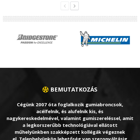
BEMUTATKOZÁS
Cégünk 2007 óta foglalkozik gumiabroncsok,
acélfelnik, és alufelnik kis, és
nagykereskedelmével, valamint gumiszereléssel, amit
a legkorszerűbb technológiával ellátott
műhelyünkben szakképzett kollégák végeznek
el. Telephelyünkön lehetőség van szezonváltásig