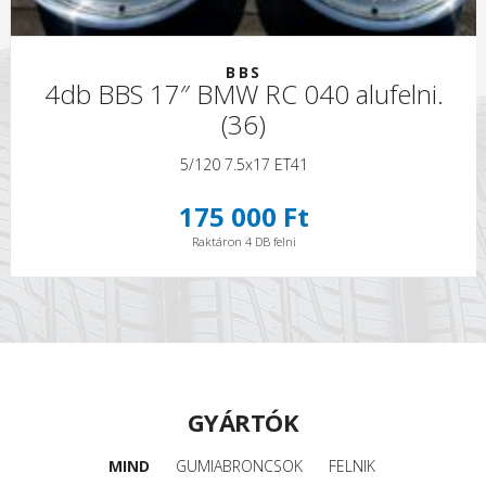
BBS
4db BBS 17″ BMW RC 040 alufelni.
(36)
5/120 7.5x17 ET41
175 000 Ft
Raktáron 4 DB felni
GYÁRTÓK
MIND
GUMIABRONCSOK
FELNIK