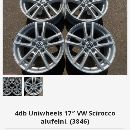
4db Uniwheels 17″ VW Scirocco
alufelni. (3846)