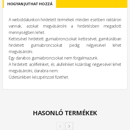
HOGYAN JUTHAT HOZZÁ
A weboldalunkon hirdetett termékek minden esetben raktáron
vannak, azokat megvásárolni a hirdetésben megadott
mennyiségben lehet.
Kettesével hirdetett gumiabroncsokat kettesével, garnitúrában
hirdetett gumiabroncsokat pedig négyesével lehet
megvásárolni.
Egy darabos gumiabroncsokat nem forgalmazunk.
A hirdetett acélfelniket, és alufelniket kizárólag négyesével lehet
megvásárolni, darabra nem.
Üzletünkben készpénzzel fizethet.
HASONLÓ TERMÉKEK