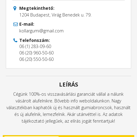
Megtekinthető:
1204 Budapest, Virág Benedek u. 79.
E-mail:
kollargumi@gmail.com
Telefonszám:
06 (1) 283-09-60
06 (20) 960-50-60
06 (20) 550-50-60
LEÍRÁS
Cégünk 100%-os visszavásárlási garanciát vállal a nálunk
vásárolt alufelnikre. Bővebb info weboldalunkon. Nagy
választékban kaphatók új és használt gumiabroncsok, használt
és új alufelnik, lemezfelnik. Akár utánvéttel is. Az adatok
tájékoztató jellegűek, az elírás jogát fenntartjuk!