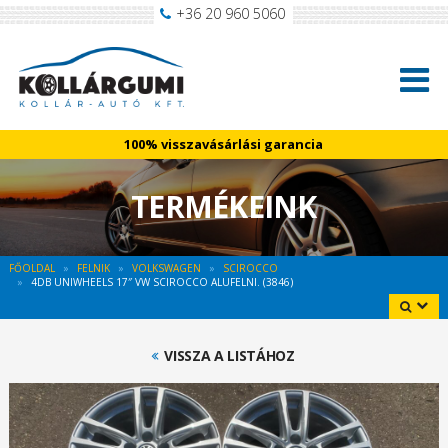
+36 20 960 5060
100% visszavásárlási garancia
TERMÉKEINK
FŐOLDAL
FELNIK
VOLKSWAGEN
SCIROCCO
4DB UNIWHEELS 17″ VW SCIROCCO ALUFELNI. (3846)
VISSZA A LISTÁHOZ