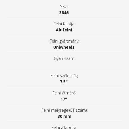
SKU:
3846
Felni fajtája:
Alufelni
Felni gyártmány:
Uniwheels
Gyári szám:
Felni szélesség:
7.5"
Felni átmérő:
17"
Felni mélysége (ET szám):
30 mm
Felni állapota: