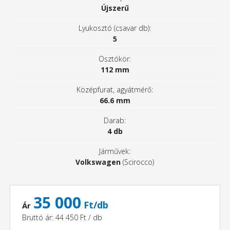
Újszerű
Lyukosztó (csavar db):
5
Osztókör:
112 mm
Középfurat, agyátmérő:
66.6 mm
Darab:
4 db
Járművek:
Volkswagen
(Scirocco)
35 000
Ft/db
Ár
Bruttó ár: 44 450 Ft / db