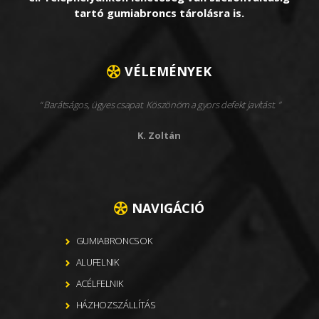
tartó gumiabroncs tárolásra is.
VÉLEMÉNYEK
Barátságos, ügyes csapat. Köszönöm a gyors defekt javítást.
K. Zoltán
NAVIGÁCIÓ
GUMIABRONCSOK
ALUFELNIK
ACÉLFELNIK
HÁZHOZSZÁLLÍTÁS