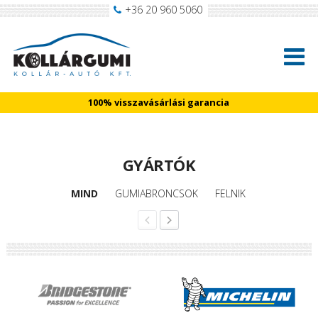
+36 20 960 5060
100% visszavásárlási garancia
GYÁRTÓK
MIND
GUMIABRONCSOK
FELNIK