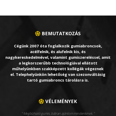
BEMUTATKOZÁS
Cégünk 2007 óta foglalkozik gumiabroncsok,
acélfelnik, és alufelnik kis, és
nagykereskedelmével, valamint gumiszereléssel, amit
a legkorszerűbb technológiával ellátott
műhelyünkben szakképzett kollégák végeznek
el. Telephelyünkön lehetőség van szezonváltásig
tartó gumiabroncs tárolásra is.
VÉLEMÉNYEK
Megbízható gumis, bátran ajánlom mindenkinek.