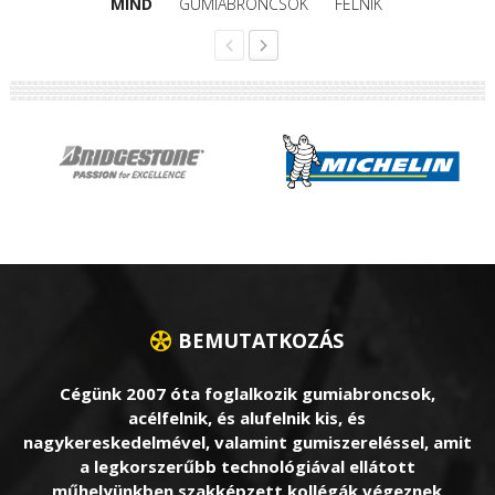
MIND
GUMIABRONCSOK
FELNIK
BEMUTATKOZÁS
Cégünk 2007 óta foglalkozik gumiabroncsok,
acélfelnik, és alufelnik kis, és
nagykereskedelmével, valamint gumiszereléssel, amit
a legkorszerűbb technológiával ellátott
műhelyünkben szakképzett kollégák végeznek