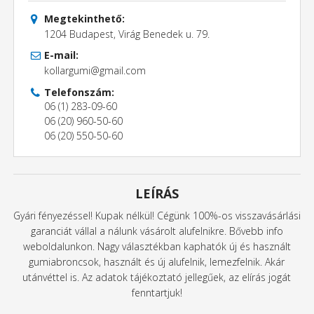
Megtekinthető:
1204 Budapest, Virág Benedek u. 79.
E-mail:
kollargumi@gmail.com
Telefonszám:
06 (1) 283-09-60
06 (20) 960-50-60
06 (20) 550-50-60
LEÍRÁS
Gyári fényezéssel! Kupak nélkül! Cégünk 100%-os visszavásárlási
garanciát vállal a nálunk vásárolt alufelnikre. Bővebb info
weboldalunkon. Nagy választékban kaphatók új és használt
gumiabroncsok, használt és új alufelnik, lemezfelnik. Akár
utánvéttel is. Az adatok tájékoztató jellegűek, az elírás jogát
fenntartjuk!