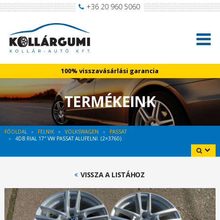
+36 20 960 5060
100% visszavásárlási garancia
TERMÉKEINK
FŐOLDAL
FELNIK
VOLKSWAGEN
PASSAT
4DB RIAL 17″ VW PASSAT ALUFELNI. (2×3760)
VISSZA A LISTÁHOZ