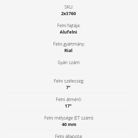
SKU:
2x3760
Felni fajtája:
Alufelni
Felni gyártmány:
Rial
Gyári szám:
Felni szélesség:
7"
Felni átmérő:
17"
Felni mélysége (ET szám):
40 mm
Felni állapota: