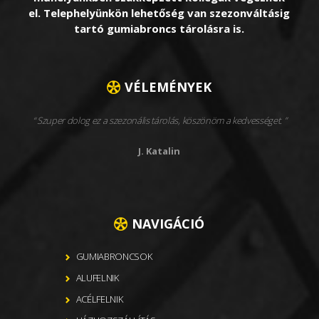
el. Telephelyünkön lehetőség van szezonváltásig
tartó gumiabroncs tárolásra is.
VÉLEMÉNYEK
Szuper dolog ez a szezonális tárolás, köszönöm a kedvességet.
J. Katalin
NAVIGÁCIÓ
GUMIABRONCSOK
ALUFELNIK
ACÉLFELNIK