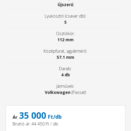
Újszerű
Lyukosztó (csavar db):
5
Osztókör:
112 mm
Középfurat, agyátmérő:
57.1 mm
Darab:
4 db
Járművek:
Volkswagen
(Passat)
35 000
Ft/db
Ár
Bruttó ár: 44 450 Ft / db