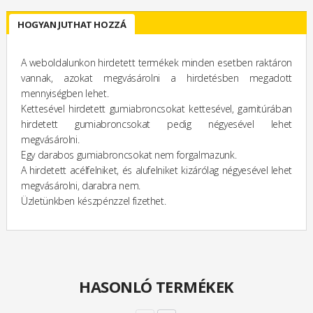
HOGYAN JUTHAT HOZZÁ
A weboldalunkon hirdetett termékek minden esetben raktáron
vannak, azokat megvásárolni a hirdetésben megadott
mennyiségben lehet.
Kettesével hirdetett gumiabroncsokat kettesével, garnitúrában
hirdetett gumiabroncsokat pedig négyesével lehet
megvásárolni.
Egy darabos gumiabroncsokat nem forgalmazunk.
A hirdetett acélfelniket, és alufelniket kizárólag négyesével lehet
megvásárolni, darabra nem.
Üzletünkben készpénzzel fizethet.
HASONLÓ TERMÉKEK