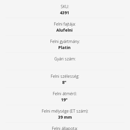
SKU:
4391
Felni fajtája:
Alufelni
Felni gyártmány:
Platin
Gyári szám:
Felni szélesség:
8"
Felni átmérő:
19"
Felni mélysége (ET szám):
39 mm
Felni állapota: