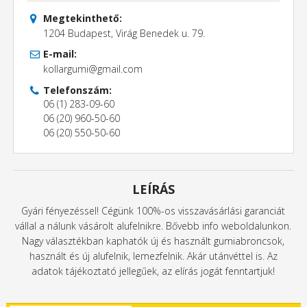
Megtekinthető:
1204 Budapest, Virág Benedek u. 79.
E-mail:
kollargumi@gmail.com
Telefonszám:
06 (1) 283-09-60
06 (20) 960-50-60
06 (20) 550-50-60
LEÍRÁS
Gyári fényezéssel! Cégünk 100%-os visszavásárlási garanciát
vállal a nálunk vásárolt alufelnikre. Bővebb info weboldalunkon.
Nagy választékban kaphatók új és használt gumiabroncsok,
használt és új alufelnik, lemezfelnik. Akár utánvéttel is. Az
adatok tájékoztató jellegűek, az elírás jogát fenntartjuk!