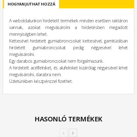
HOGYAN JUTHAT HOZZÁ
A weboldalunkon hirdetett termékek minden esetben raktáron
vannak, azokat megvásárolni a hirdetésben megadott
mennyiségben lehet.
Kettesével hirdetett gumiabroncsokat kettesével, garnitúrában
hirdetett gumiabroncsokat pedig négyesével lehet
megvásárolni.
Egy darabos gumiabroncsokat nem forgalmazunk.
A hirdetett acélfelniket, és alufelniket kizárólag négyesével lehet
megvásárolni, darabra nem.
Üzletünkben készpénzzel fizethet.
HASONLÓ TERMÉKEK