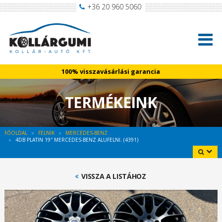
+36 20 960 5060
100% visszavásárlási garancia
TERMÉKEINK
FŐOLDAL
FELNIK
MERCEDES-BENZ
4DB PLATIN 19″ MERCEDES-BENZ ALUFELNI. (4391)
VISSZA A LISTÁHOZ