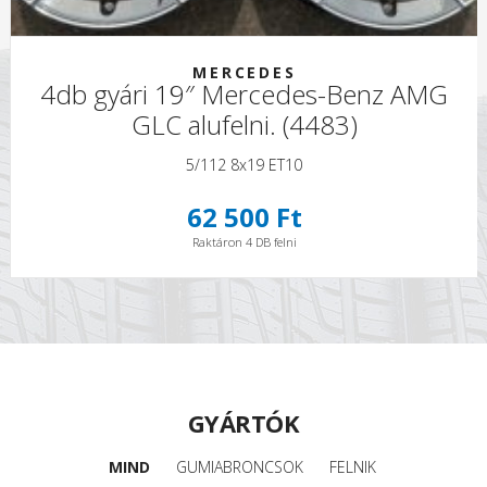
MERCEDES
4db gyári 19″ Mercedes-Benz AMG
GLC alufelni. (4483)
5/112 8x19 ET10
62 500 Ft
Raktáron 4 DB felni
GYÁRTÓK
MIND
GUMIABRONCSOK
FELNIK