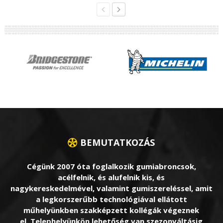
BEMUTATKOZÁS
Cégünk 2007 óta foglalkozik gumiabroncsok,
acélfelnik, és alufelnik kis, és
nagykereskedelmével, valamint gumiszereléssel, amit
a legkorszerűbb technológiával ellátott
műhelyünkben szakképzett kollégák végeznek
el. Telephelyünkön lehetőség van szezonváltásig