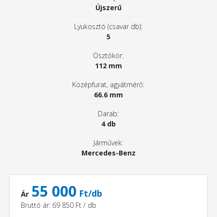
Újszerű
Lyukosztó (csavar db):
5
Osztókör:
112 mm
Középfurat, agyátmérő:
66.6 mm
Darab:
4 db
Járművek:
Mercedes-Benz
55 000
Ft/db
Ár
Bruttó ár: 69 850 Ft / db