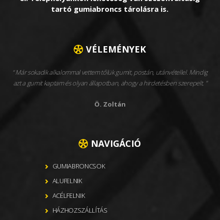
tartó gumiabroncs tárolásra is.
VÉLEMÉNYEK
Már sokadik alkalommal vettem tőlük gumit, postán, utánvétellel. Mindig
azt a gumit kaptam és olyan állapotban, ahogy a hirdetésben szerepelt.
Ö. Zoltán
NAVIGÁCIÓ
GUMIABRONCSOK
ALUFELNIK
ACÉLFELNIK
HÁZHOZSZÁLLÍTÁS