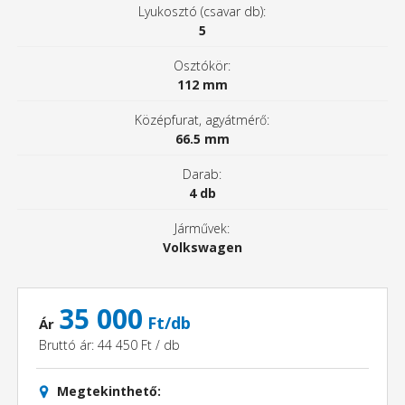
Lyukosztó (csavar db):
5
Osztókör:
112 mm
Középfurat, agyátmérő:
66.5 mm
Darab:
4 db
Járművek:
Volkswagen
35 000
Ft/db
Ár
Bruttó ár: 44 450 Ft / db
Megtekinthető: