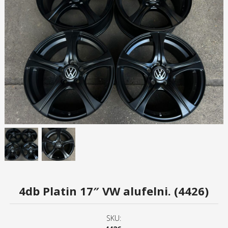
4db Platin 17″ VW alufelni. (4426)
SKU: