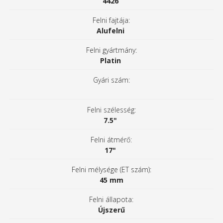
4426
Felni fajtája:
Alufelni
Felni gyártmány:
Platin
Gyári szám:
Felni szélesség:
7.5"
Felni átmérő:
17"
Felni mélysége (ET szám):
45 mm
Felni állapota:
Újszerű