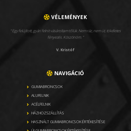
VÉLEMÉNYEK
Egy felújított, gyári felnit vásároltam tőlük. Nem ráz, nem üt, tökéletes
fényezés. Köszönöm.
V. Kristóf
NAVIGÁCIÓ
GUMIABRONCSOK
ALUFELNIK
ACÉLFELNIK
HÁZHOZSZÁLLÍTÁS
HASZNÁLT GUMIABRONCSOK ÉRTÉKESÍTÉSE
ÚJ GUMIABRONCSOK ÉRTÉKESÍTÉSE