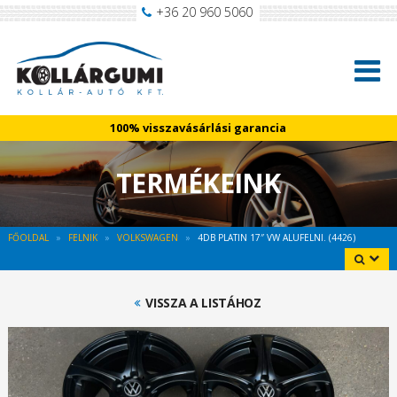
+36 20 960 5060
100% visszavásárlási garancia
TERMÉKEINK
FŐOLDAL
FELNIK
VOLKSWAGEN
4DB PLATIN 17″ VW ALUFELNI. (4426)
VISSZA A LISTÁHOZ