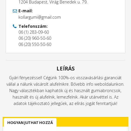
1204 Budapest, Virág Benedek u. 79.
E-mail:
kollargumi@gmail.com
Telefonszám:
06 (1) 283-09-60
06 (20) 960-50-60
06 (20) 550-50-60
LEÍRÁS
Gyári fényezéssel! Cégünk 100%-os visszavásárlási garanciát
vállal a nálunk vásárolt alufelnikre. Bővebb info weboldalunkon.
Nagy választékban kaphatók új és használt gumiabroncsok,
használt és új alufelnik, lemezfelnik. Akár utánvéttel is. Az
adatok tájékoztató jellegűek, az elírás jogát fenntartjuk!
HOGYAN JUTHAT HOZZÁ