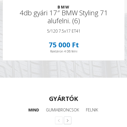
BMW
4db gyári 17″ BMW Styling 71
alufelni. (6)
5/120 7.5x17 ET41
75 000 Ft
Raktáron 4 DB felni
GYÁRTÓK
MIND
GUMIABRONCSOK
FELNIK