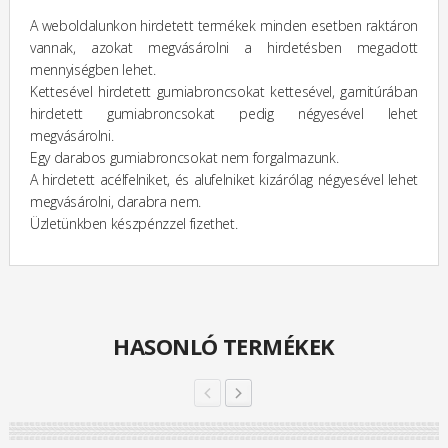
A weboldalunkon hirdetett termékek minden esetben raktáron
vannak, azokat megvásárolni a hirdetésben megadott
mennyiségben lehet.
Kettesével hirdetett gumiabroncsokat kettesével, garnitúrában
hirdetett gumiabroncsokat pedig négyesével lehet
megvásárolni.
Egy darabos gumiabroncsokat nem forgalmazunk.
A hirdetett acélfelniket, és alufelniket kizárólag négyesével lehet
megvásárolni, darabra nem.
Üzletünkben készpénzzel fizethet.
HASONLÓ TERMÉKEK