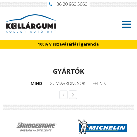
+36 20 960 5060
100% visszavásárlási garancia
GYÁRTÓK
MIND
GUMIABRONCSOK
FELNIK