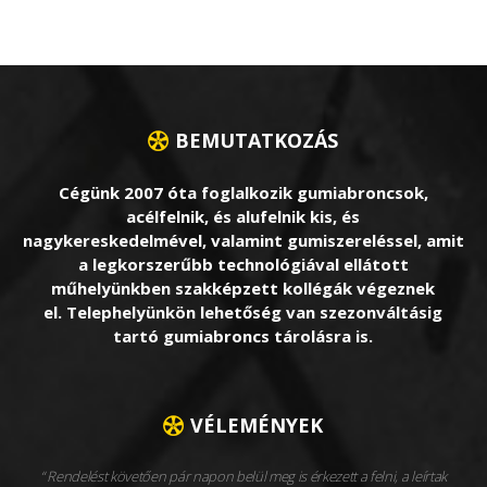
BEMUTATKOZÁS
Cégünk 2007 óta foglalkozik gumiabroncsok,
acélfelnik, és alufelnik kis, és
nagykereskedelmével, valamint gumiszereléssel, amit
a legkorszerűbb technológiával ellátott
műhelyünkben szakképzett kollégák végeznek
el. Telephelyünkön lehetőség van szezonváltásig
tartó gumiabroncs tárolásra is.
VÉLEMÉNYEK
Rendelést követően pár napon belül meg is érkezett a felni, a leírtak