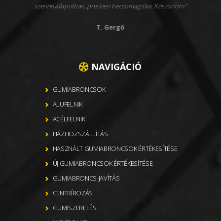
szerinti állapotban, precízen becsomagolva. Köszönöm
T. Gergő
NAVIGÁCIÓ
GUMIABRONCSOK
ALUFELNIK
ACÉLFELNIK
HÁZHOZSZÁLLÍTÁS
HASZNÁLT GUMIABRONCSOK ÉRTÉKESÍTÉSE
ÚJ GUMIABRONCSOK ÉRTÉKESÍTÉSE
GUMIABRONCS-JAVÍTÁS
CENTRÍROZÁS
GUMISZERELÉS