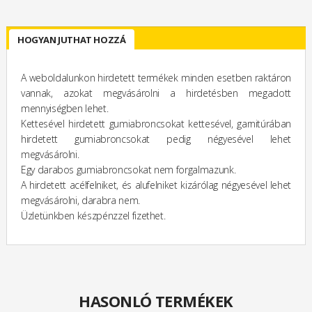
HOGYAN JUTHAT HOZZÁ
A weboldalunkon hirdetett termékek minden esetben raktáron
vannak, azokat megvásárolni a hirdetésben megadott
mennyiségben lehet.
Kettesével hirdetett gumiabroncsokat kettesével, garnitúrában
hirdetett gumiabroncsokat pedig négyesével lehet
megvásárolni.
Egy darabos gumiabroncsokat nem forgalmazunk.
A hirdetett acélfelniket, és alufelniket kizárólag négyesével lehet
megvásárolni, darabra nem.
Üzletünkben készpénzzel fizethet.
HASONLÓ TERMÉKEK