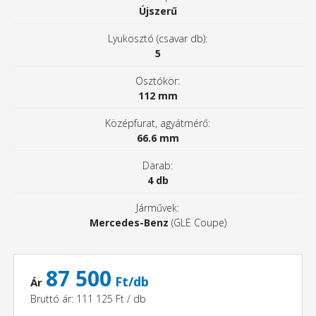
Újszerű
Lyukosztó (csavar db):
5
Osztókör:
112 mm
Középfurat, agyátmérő:
66.6 mm
Darab:
4 db
Járművek:
Mercedes-Benz
(GLE Coupe)
87 500
Ft/db
Ár
Bruttó ár: 111 125 Ft / db