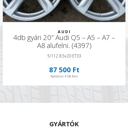
AUDI
4db gyári 20″ Audi Q5 – A5 – A7 –
A8 alufelni. (4397)
5/112 8.5x20 ET33
87 500 Ft
Raktáron 4 DB felni
GYÁRTÓK