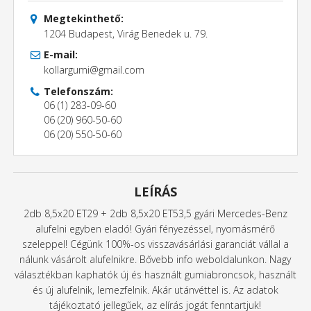
Megtekinthető:
1204 Budapest, Virág Benedek u. 79.
E-mail:
kollargumi@gmail.com
Telefonszám:
06 (1) 283-09-60
06 (20) 960-50-60
06 (20) 550-50-60
LEÍRÁS
2db 8,5x20 ET29 + 2db 8,5x20 ET53,5 gyári Mercedes-Benz
alufelni egyben eladó! Gyári fényezéssel, nyomásmérő
szeleppel! Cégünk 100%-os visszavásárlási garanciát vállal a
nálunk vásárolt alufelnikre. Bővebb info weboldalunkon. Nagy
választékban kaphatók új és használt gumiabroncsok, használt
és új alufelnik, lemezfelnik. Akár utánvéttel is. Az adatok
tájékoztató jellegűek, az elírás jogát fenntartjuk!