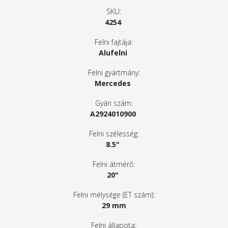
SKU:
4254
Felni fajtája:
Alufelni
Felni gyártmány:
Mercedes
Gyári szám:
A2924010900
Felni szélesség:
8.5"
Felni átmérő:
20"
Felni mélysége (ET szám):
29 mm
Felni állapota: