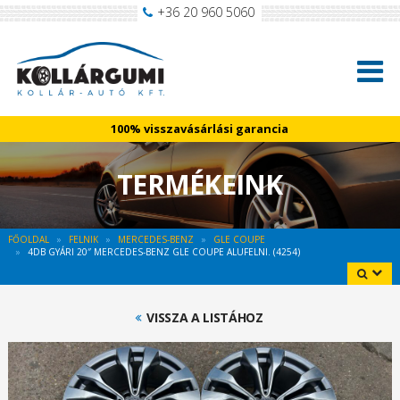
+36 20 960 5060
100% visszavásárlási garancia
TERMÉKEINK
FŐOLDAL
FELNIK
MERCEDES-BENZ
GLE COUPE
4DB GYÁRI 20″ MERCEDES-BENZ GLE COUPE ALUFELNI. (4254)
VISSZA A LISTÁHOZ