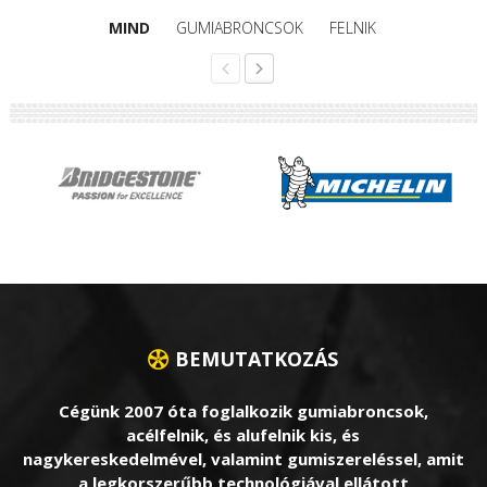
MIND
GUMIABRONCSOK
FELNIK
BEMUTATKOZÁS
Cégünk 2007 óta foglalkozik gumiabroncsok,
acélfelnik, és alufelnik kis, és
nagykereskedelmével, valamint gumiszereléssel, amit
a legkorszerűbb technológiával ellátott