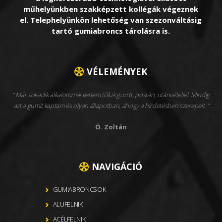
műhelyünkben szakképzett kollégák végeznek
el. Telephelyünkön lehetőség van szezonváltásig
tartó gumiabroncs tárolásra is.
VÉLEMÉNYEK
Már sokadik alkalommal vettem tőlük gumit, postán, utánvétellel. Mindig
azt a gumit kaptam és olyan állapotban, ahogy a hirdetésben szerepelt.
Ö. Zoltán
NAVIGÁCIÓ
GUMIABRONCSOK
ALUFELNIK
ACÉLFELNIK