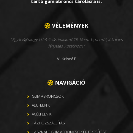
tartó gumiabroncs tárolásra is.
VÉLEMÉNYEK
Egy felújított, gyári felnit vásároltam tőlük. Nem ráz, nem üt, tökéletes
fényezés. Köszönöm.
V. Kristóf
NAVIGÁCIÓ
GUMIABRONCSOK
ALUFELNIK
ACÉLFELNIK
HÁZHOZSZÁLLÍTÁS
HASZNÁLT GUMIABRONCSOK ÉRTÉKESÍTÉSE