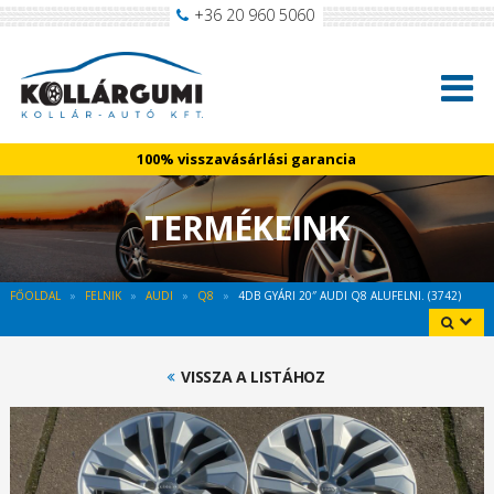
+36 20 960 5060
100% visszavásárlási garancia
TERMÉKEINK
FŐOLDAL
FELNIK
AUDI
Q8
4DB GYÁRI 20″ AUDI Q8 ALUFELNI. (3742)
VISSZA A LISTÁHOZ