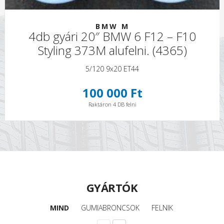
BMW M
4db gyári 20″ BMW 6 F12 – F10
Styling 373M alufelni. (4365)
5/120 9x20 ET44
100 000 Ft
Raktáron 4 DB felni
GYÁRTÓK
MIND
GUMIABRONCSOK
FELNIK