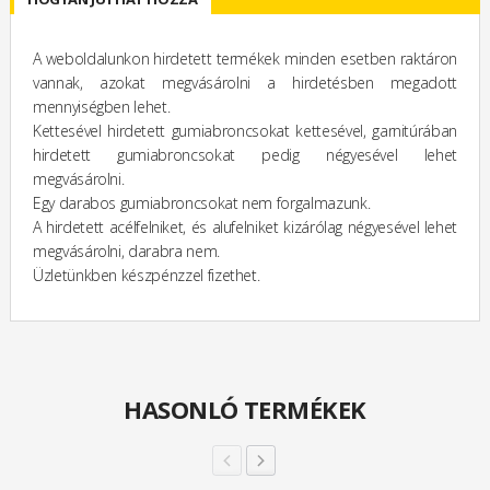
A weboldalunkon hirdetett termékek minden esetben raktáron
vannak, azokat megvásárolni a hirdetésben megadott
mennyiségben lehet.
Kettesével hirdetett gumiabroncsokat kettesével, garnitúrában
hirdetett gumiabroncsokat pedig négyesével lehet
megvásárolni.
Egy darabos gumiabroncsokat nem forgalmazunk.
A hirdetett acélfelniket, és alufelniket kizárólag négyesével lehet
megvásárolni, darabra nem.
Üzletünkben készpénzzel fizethet.
HASONLÓ TERMÉKEK