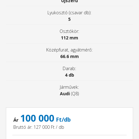
Újszerű
Lyukosztó (csavar db):
5
Osztókör:
112 mm
Középfurat, agyátmérő:
66.6 mm
Darab:
4 db
Járművek:
Audi
(Q8)
100 000
Ft/db
Ár
Bruttó ár: 127 000 Ft / db