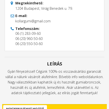
Megtekinthető:
1204 Budapest, Virág Benedek u. 79.
E-mail:
kollargumi@gmail.com
Telefonszám:
06 (1) 283-09-60
06 (20) 960-50-60
06 (20) 550-50-60
LEÍRÁS
Gyári fényezéssel! Cégünk 100%-os visszavásárlási garanciát
vállal a nálunk vásárolt alufelnikre. Bővebb info weboldalunkon.
Nagy választékban kaphatók új és használt gumiabroncsok,
használt és új alufelnik, lemezfelnik. Akár utánvéttel is. Az
adatok tájékoztató jellegűek, az elírás jogát fenntartjuk!
HOGYAN JUTHAT HOZZÁ