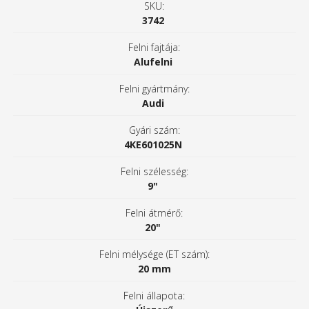
SKU:
3742
Felni fajtája:
Alufelni
Felni gyártmány:
Audi
Gyári szám:
4KE601025N
Felni szélesség:
9"
Felni átmérő:
20"
Felni mélysége (ET szám):
20 mm
Felni állapota: