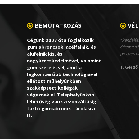
BEMUTATKOZÁS
VÉ
Cégünk 2007 óta foglalkozik
Rendelést
gumiabroncsok, acélfelnik, és
érkezett a f
alufelnik kis, és
precízen 
nagykereskedelmével, valamint
gumiszereléssel, amit a
T. Gergő
legkorszerűbb technológiával
ellátott műhelyünkben
szakképzett kollégák
végeznek el. Telephelyünkön
lehetőség van szezonváltásig
tartó gumiabroncs tárolásra
is.