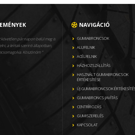
LEMÉNYEK
NAVIGÁCIÓ
GUMIABRONCSOK
 követően pár napon belül meg is
elni, a leírtak szerinti állapotban,
ALUFELNIK
becsomagolva. Köszönöm
ACÉLFELNIK
HÁZHOZSZÁLLÍTÁS
HASZNÁLT GUMIABRONCSOK
ÉRTÉKESÍTÉSE
ÚJ GUMIABRONCSOK ÉRTÉKESÍTÉ
GUMIABRONCS-JAVÍTÁS
CENTRÍROZÁS
GUMISZERELÉS
KAPCSOLAT