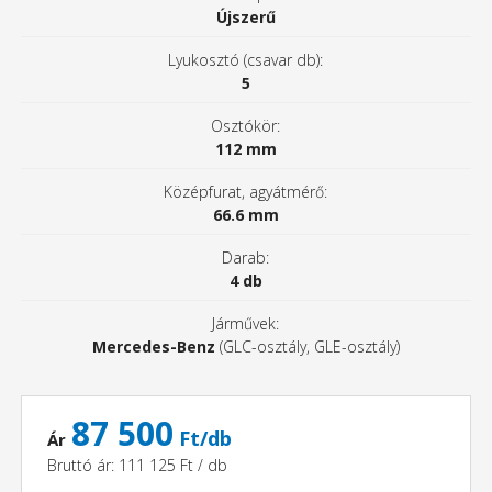
Újszerű
Lyukosztó (csavar db):
5
Osztókör:
112 mm
Középfurat, agyátmérő:
66.6 mm
Darab:
4 db
Járművek:
Mercedes-Benz
(GLC-osztály, GLE-osztály)
87 500
Ft/db
Ár
Bruttó ár: 111 125 Ft / db