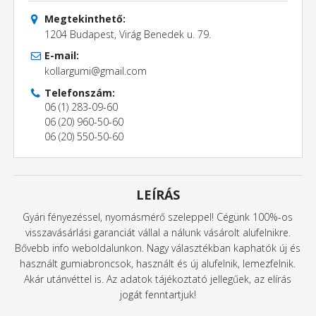
Megtekinthető:
1204 Budapest, Virág Benedek u. 79.
E-mail:
kollargumi@gmail.com
Telefonszám:
06 (1) 283-09-60
06 (20) 960-50-60
06 (20) 550-50-60
LEÍRÁS
Gyári fényezéssel, nyomásmérő szeleppel! Cégünk 100%-os
visszavásárlási garanciát vállal a nálunk vásárolt alufelnikre.
Bővebb info weboldalunkon. Nagy választékban kaphatók új és
használt gumiabroncsok, használt és új alufelnik, lemezfelnik.
Akár utánvéttel is. Az adatok tájékoztató jellegűek, az elírás
jogát fenntartjuk!