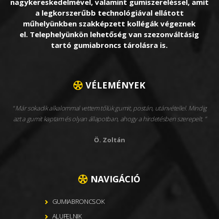
nagykereskedelmével, valamint gumiszereléssel, amit
a legkorszerűbb technológiával ellátott
műhelyünkben szakképzett kollégák végeznek
el. Telephelyünkön lehetőség van szezonváltásig
tartó gumiabroncs tárolásra is.
VÉLEMÉNYEK
Már sokadik alkalommal vettem tőlük gumit, postán, utánvétellel. Mindig
azt a gumit kaptam és olyan állapotban, ahogy a hirdetésben szerepelt.
Ö. Zoltán
NAVIGÁCIÓ
GUMIABRONCSOK
ALUFELNIK