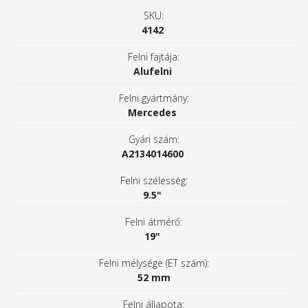
SKU:
4142
Felni fajtája:
Alufelni
Felni gyártmány:
Mercedes
Gyári szám:
A2134014600
Felni szélesség:
9.5"
Felni átmérő:
19"
Felni mélysége (ET szám):
52 mm
Felni állapota: