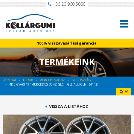
+36 20 960 5060
100% visszavásárlási garancia
TERMÉKEINK
FŐOLDAL
FELNIK
MERCEDES-BENZ
GLC-OSZTÁLY
4DB GYÁRI 19″ MERCEDES-BENZ GLC – GLE ALUFELNI. (4142)
VISSZA A LISTÁHOZ