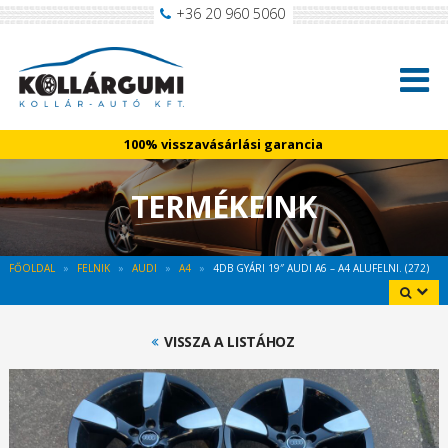
+36 20 960 5060
100% visszavásárlási garancia
TERMÉKEINK
FŐOLDAL
FELNIK
AUDI
A4
4DB GYÁRI 19″ AUDI A6 – A4 ALUFELNI. (272)
VISSZA A LISTÁHOZ