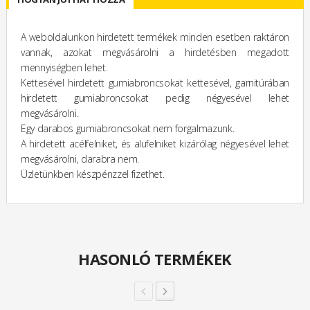
A weboldalunkon hirdetett termékek minden esetben raktáron
vannak, azokat megvásárolni a hirdetésben megadott
mennyiségben lehet.
Kettesével hirdetett gumiabroncsokat kettesével, garnitúrában
hirdetett gumiabroncsokat pedig négyesével lehet
megvásárolni.
Egy darabos gumiabroncsokat nem forgalmazunk.
A hirdetett acélfelniket, és alufelniket kizárólag négyesével lehet
megvásárolni, darabra nem.
Üzletünkben készpénzzel fizethet.
HASONLÓ TERMÉKEK