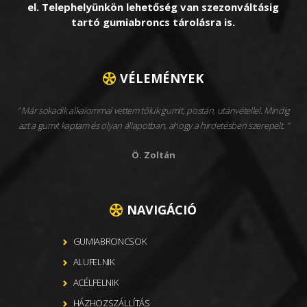
el. Telephelyünkön lehetőség van szezonváltásig
tartó gumiabroncs tárolásra is.
VÉLEMÉNYEK
Már sokadik alkalommal vettem tőlük gumit, postán, utánvétellel. Mindig
azt a gumit kaptam és olyan állapotban, ahogy a hirdetésben szerepelt.
Ö. Zoltán
NAVIGÁCIÓ
GUMIABRONCSOK
ALUFELNIK
ACÉLFELNIK
HÁZHOZSZÁLLÍTÁS