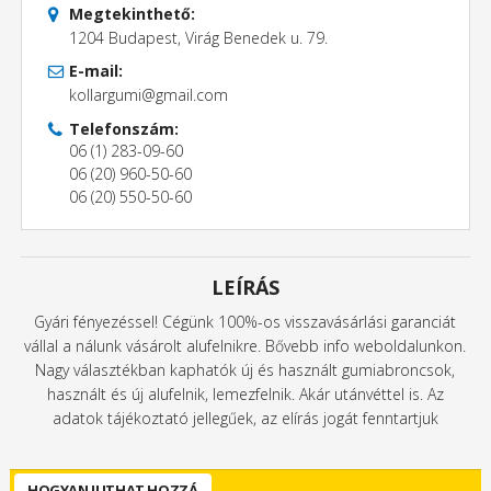
Megtekinthető:
1204 Budapest, Virág Benedek u. 79.
E-mail:
kollargumi@gmail.com
Telefonszám:
06 (1) 283-09-60
06 (20) 960-50-60
06 (20) 550-50-60
LEÍRÁS
Gyári fényezéssel! Cégünk 100%-os visszavásárlási garanciát
vállal a nálunk vásárolt alufelnikre. Bővebb info weboldalunkon.
Nagy választékban kaphatók új és használt gumiabroncsok,
használt és új alufelnik, lemezfelnik. Akár utánvéttel is. Az
adatok tájékoztató jellegűek, az elírás jogát fenntartjuk
HOGYAN JUTHAT HOZZÁ