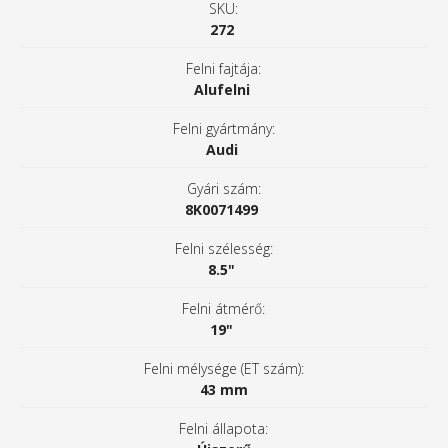
SKU:
272
Felni fajtája:
Alufelni
Felni gyártmány:
Audi
Gyári szám:
8K0071499
Felni szélesség:
8.5"
Felni átmérő:
19"
Felni mélysége (ET szám):
43 mm
Felni állapota: