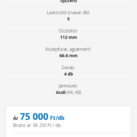
Újszerű
Lyukosztó (csavar db):
5
Osztókör:
112 mm
Középfurat, agyátmérő:
66.6 mm
Darab:
4 db
Járművek:
Audi
(A4, A6)
75 000
Ft/db
Ár
Bruttó ár: 95 250 Ft / db