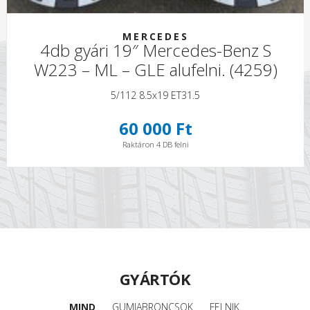
MERCEDES
4db gyári 19″ Mercedes-Benz S
W223 – ML – GLE alufelni. (4259)
5/112 8.5x19 ET31.5
60 000 Ft
Raktáron 4 DB felni
GYÁRTÓK
MIND
GUMIABRONCSOK
FELNIK