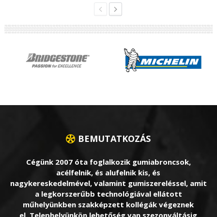
BEMUTATKOZÁS
Cégünk 2007 óta foglalkozik gumiabroncsok,
acélfelnik, és alufelnik kis, és
nagykereskedelmével, valamint gumiszereléssel, amit
a legkorszerűbb technológiával ellátott
műhelyünkben szakképzett kollégák végeznek
el. Telephelyünkön lehetőség van szezonváltásig