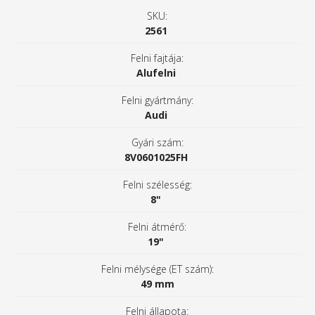
SKU:
2561
Felni fajtája:
Alufelni
Felni gyártmány:
Audi
Gyári szám:
8V0601025FH
Felni szélesség:
8"
Felni átmérő:
19"
Felni mélysége (ET szám):
49 mm
Felni állapota: