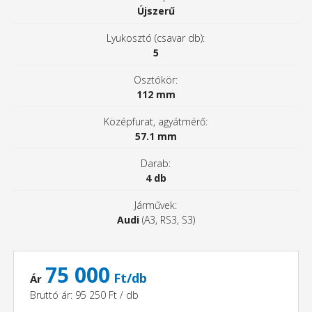
Újszerű
Lyukosztó (csavar db):
5
Osztókör:
112 mm
Középfurat, agyátmérő:
57.1 mm
Darab:
4 db
Járművek:
Audi
(A3, RS3, S3)
75 000
Ft/db
Ár
Bruttó ár: 95 250 Ft / db