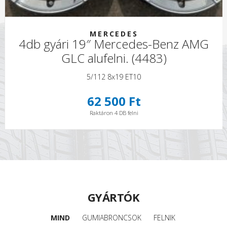
MERCEDES
4db gyári 19″ Mercedes-Benz AMG
GLC alufelni. (4483)
5/112 8x19 ET10
62 500 Ft
Raktáron 4 DB felni
GYÁRTÓK
MIND
GUMIABRONCSOK
FELNIK