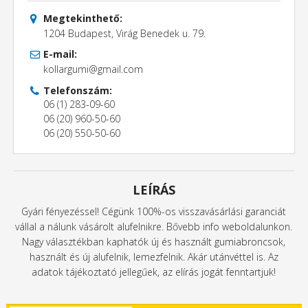
Megtekinthető:
1204 Budapest, Virág Benedek u. 79.
E-mail:
kollargumi@gmail.com
Telefonszám:
06 (1) 283-09-60
06 (20) 960-50-60
06 (20) 550-50-60
LEÍRÁS
Gyári fényezéssel! Cégünk 100%-os visszavásárlási garanciát
vállal a nálunk vásárolt alufelnikre. Bővebb info weboldalunkon.
Nagy választékban kaphatók új és használt gumiabroncsok,
használt és új alufelnik, lemezfelnik. Akár utánvéttel is. Az
adatok tájékoztató jellegűek, az elírás jogát fenntartjuk!