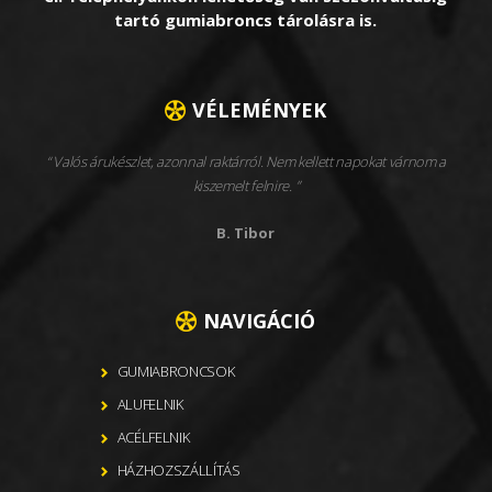
tartó gumiabroncs tárolásra is.
VÉLEMÉNYEK
Valós árukészlet, azonnal raktárról. Nem kellett napokat várnom a
kiszemelt felnire.
B. Tibor
NAVIGÁCIÓ
GUMIABRONCSOK
ALUFELNIK
ACÉLFELNIK
HÁZHOZSZÁLLÍTÁS