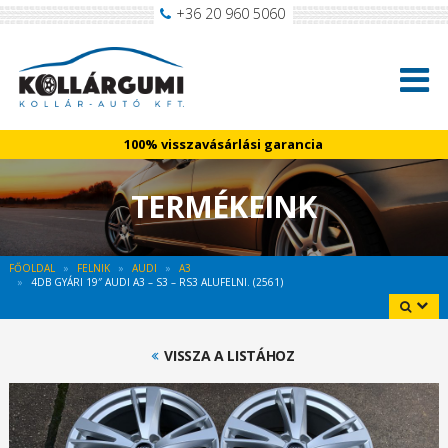
+36 20 960 5060
100% visszavásárlási garancia
TERMÉKEINK
FŐOLDAL
FELNIK
AUDI
A3
4DB GYÁRI 19″ AUDI A3 – S3 – RS3 ALUFELNI. (2561)
VISSZA A LISTÁHOZ