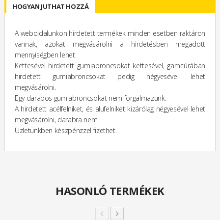
HOGYAN JUTHAT HOZZÁ
A weboldalunkon hirdetett termékek minden esetben raktáron
vannak, azokat megvásárolni a hirdetésben megadott
mennyiségben lehet.
Kettesével hirdetett gumiabroncsokat kettesével, garnitúrában
hirdetett gumiabroncsokat pedig négyesével lehet
megvásárolni.
Egy darabos gumiabroncsokat nem forgalmazunk.
A hirdetett acélfelniket, és alufelniket kizárólag négyesével lehet
megvásárolni, darabra nem.
Üzletünkben készpénzzel fizethet.
HASONLÓ TERMÉKEK