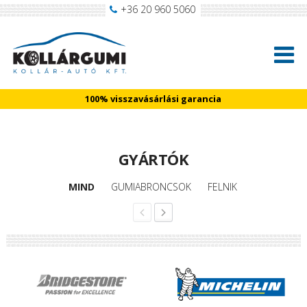
+36 20 960 5060
100% visszavásárlási garancia
GYÁRTÓK
MIND
GUMIABRONCSOK
FELNIK