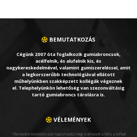
BEMUTATKOZÁS
Cégünk 2007 óta foglalkozik gumiabroncsok,
acélfelnik, és alufelnik kis, és
nagykereskedelmével, valamint gumiszereléssel, amit
a legkorszerűbb technológiával ellátott
műhelyünkben szakképzett kollégák végeznek
el. Telephelyünkön lehetőség van szezonváltásig
tartó gumiabroncs tárolásra is.
VÉLEMÉNYEK
Rendelést követően pár napon belül meg is érkezett a felni, a leírtak