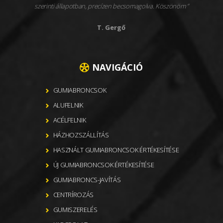
szerinti állapotban, precízen becsomagolva. Köszönöm
T. Gergő
NAVIGÁCIÓ
GUMIABRONCSOK
ALUFELNIK
ACÉLFELNIK
HÁZHOZSZÁLLÍTÁS
HASZNÁLT GUMIABRONCSOK ÉRTÉKESÍTÉSE
ÚJ GUMIABRONCSOK ÉRTÉKESÍTÉSE
GUMIABRONCS-JAVÍTÁS
CENTRÍROZÁS
GUMISZERELÉS