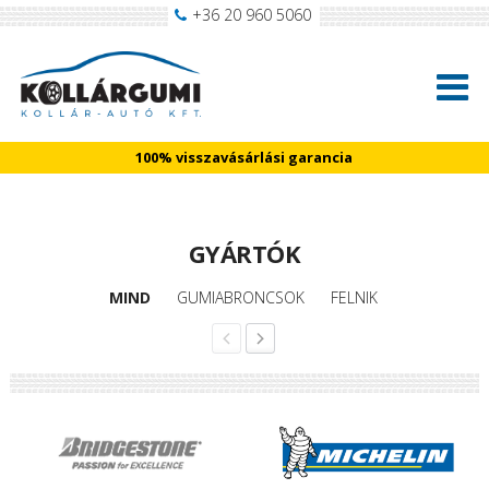
+36 20 960 5060
100% visszavásárlási garancia
GYÁRTÓK
MIND
GUMIABRONCSOK
FELNIK