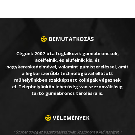
BEMUTATKOZÁS
Cégünk 2007 óta foglalkozik gumiabroncsok,
acélfelnik, és alufelnik kis, és
nagykereskedelmével, valamint gumiszereléssel, amit
a legkorszerűbb technológiával ellátott
műhelyünkben szakképzett kollégák végeznek
el. Telephelyünkön lehetőség van szezonváltásig
tartó gumiabroncs tárolásra is.
VÉLEMÉNYEK
Szuper dolog ez a szezonális tárolás, köszönöm a kedvességet.